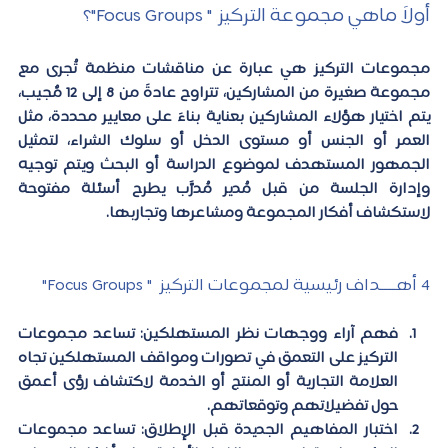
أولاً ماهي مجموعة التركيز  " Focus Groups"؟
مجموعات التركيز هي عبارة عن مناقشات منظمة تُجرى مع 
مجموعة صغيرة من المشاركين، تتراوح عادةً من 8 إلى 12 مٌجيب، 
يتم اختيار هؤلاء المشاركين بعناية بناءً على معايير محددة، مثل 
العمر أو الجنس أو مستوى الدخل أو سلوك الشراء، لتمثيل 
الجمهور المستهدف لموضوع الدراسة أو البحث ويتم توجيه 
وإدارة الجلسة من قبل مُدير مُدرَّب يطرح أسئلة مفتوحة 
لاستكشاف أفكار المجموعة ومشاعرها وتجاربها.
4 أهــــداف رئيسية لمجموعات التركيز  " Focus Groups"
فهم آراء ووجهات نظر المستهلكين
: تساعد مجموعات 
التركيز على التعمق في تصورات ومواقف المستهلكين تجاه 
العلامة التجارية أو المنتج أو الخدمة لاكتشاف رؤى أعمق 
حول تفضيلاتهم وتوقعاتهم.
اختبار المفاهيم الجديدة قبل الإطلاق:
 تساعد مجموعات 