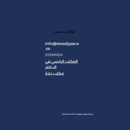
تواصل معنـــا
info@steadypace
.sa
0112930224
المكتب الرئيسي في
الرياض
مكتب جدة
JAN
جميع الحقوق محفوظة لـ Steady Pace 2026