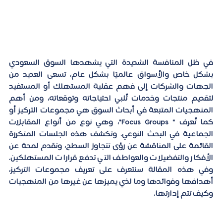
في ظل المنافسة الشديدة التي يشهدها السوق السعودي 
بشكل خاص والأسواق عالميًا بشكل عام، تسعى العديد من 
الجهات والشركات إلى فهم عقلية المستهلك أو المستفيد 
لتقديم منتجات وخدمات تٌلبي احتياجاته وتوقعاته، ومن أهم 
المنهجيات المتبعة في أبحاث السوق هي مجموعات التركيز أو 
كما تٌعرف
 " Focus Groups"
، وهي نوع من أنواع المقابلات 
الجماعية في البحث النوعي. وتكشف هذه الجلسات المتكررة 
القائمة على المناقشة عن رؤى تتجاوز السطح، وتقدم لمحة عن 
الأفكار والتفضيلات والعواطف التي تدفع قرارات المستهلكين. 
وفي هذه المقالة سنتعرف على تعريف مجموعات التركيز، 
أهدافها وفوائدها وما لذي يميزها عن غيرها من المنهجيات 
وكيف تتم إدارتها. 