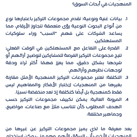
المنهجيات في أبحاث السوق؟
بيانات غنية ونوعية
: تقدم مجموعات التركيز باعتبارها نوع 
من أنواع البحوث النوعية رؤى متعمقة تتجاوز الأرقام، مما 
يساعد الشركات على فهم "السبب" وراء سلوكيات 
المستهلكين.
القدرة على التفاعل مع المستهلكين في الوقت الفعلي:
تتيح مجموعات التركيز الفرصة للمشاركين لتوضيح آرائهم أو 
شرحها بشكل دقيق، مما يعزز فهمًا أكثر ثراءً ودقة 
لوجهات نظرهم وآرائهم.
التكلفة: 
تعتبر مجموعات التركيز المنهجية الأمثل مقارنة 
بغيرها من المنهجيات لاختبار الأفكار والمفاهيم ليس 
فقط كمنهجية بل أيضًا كتكلفة إذ تعد منخفضة نسبيًا.
المرونة العالية:
 يمكن تكييف مجموعات التركيز حسب 
الهدف المطلوب كأن تتناسب مثلاً مع صناعات، مواضيع، 
وجماهير مختلفة.
بعد معرفة ما لذي يميز مجموعات التركيز عن غيرها من 
المنهجيات الأخرى يأتي السؤال الأهم وهو متى يمكن استخدام 