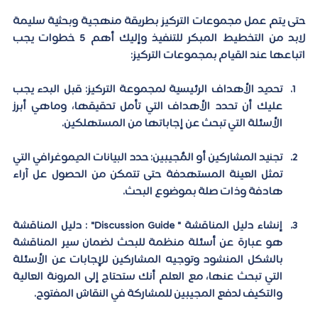
حتى يتم عمل مجموعات التركيز بطريقة منهجية وبحثية سليمة 
لابد من التخطيط المبكر للتنفيذ وإليك أهم 5 خطوات يجب 
اتباعها عند القيام بمجموعات التركيز: 
تحديد الأهداف الرئيسية لمجموعة التركيز:
 قبل البدء يجب 
عليك أن تحدد الأهداف التي تأمل تحقيقها، وماهي أبرز 
الأسئلة التي تبحث عن إجاباتها من المستهلكين.
تجنيد المشاركين أو المٌجيبين:
 حدد البيانات الديموغرافي التي 
تمثل العينة المستهدفة حتى تتمكن من الحصول عل آراء 
هادفة وذات صلة بموضوع البحث.
إنشاء دليل المناقشة " Discussion Guide" : 
دليل المناقشة 
هو عبارة عن أسئلة منظمة للبحث لضمان سير المناقشة 
بالشكل المنشود وتوجيه المشاركين للإجابات عن الأسئلة 
التي تبحث عنها، مع العلم أنك ستحتاج إلى المرونة العالية 
والتكيف لدفع المجيبين للمشاركة في النقاش المفتوح.