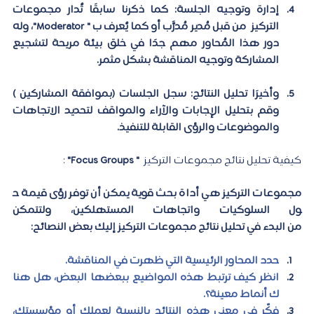
إدارة وتوجيه الجلسة: 
كما ذكرنا سابقًا تٌدار مجموعات 
التركيز  من قبل مُدير مُدرَّب أو كما يٌعرف ب " Moderator"، وله 
دور هذا المُحاور مهم جدًا في خلق بيئة مريحة لتشجيع 
المشاركة وتوجيه المناقشة بشكل مثمر.
وأخيرًا تحليل النتائج: 
سجل الجلسات (بموافقة المشاركين ) 
وقم بتحليل الإجابات والآراء والمواقف لتحديد الاتجاهات 
والموضوعات والرؤى القابلة للتنفيذ.
كيفية تحليل نتائج مجموعات التركيز 
 " Focus Groups" 
:
مجموعات التركيز هي أداة بحث قوية يمكن أن توفر رؤى قيمة ح
ول السلوكيات واتجاهات المستهلكين، ولتتمكن 
من البدء في تحليل نتائج مجموعات التركيز إليك بعض النصائح: 
حدد المحاور الرئيسية التي ظهرت في المناقشة. 
انظر كيف ترتبط هذه المواضيع ببعضها البعض، هل هنا
ك أنماط معينة؟. 
فكّر في معنى هذه النتائج بالنسبة لعملك أو مؤسستك، 