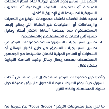
التركيز على قياس ردود الفعل الأولية تجاه أفكار المنتجات 
المبتكرة أو تصميمات التغليف الإبداعية أو الحملات 
التسويقية لتحسينها قبل الإطلاق الكامل.
تحديد نقاط الضعف: 
تكشف مجموعات التركيز عن التحديات 
والإحباطات أو الاحتياجات غير الملباة التي يحتاج إليها 
المستهلكون مما يجعلها أساسًا لابتكار أفكار وحلول 
مميزة تُلبي احتياجات المستهلكين والمستفيدين.
تحسين استراتيجيات التسويق:
 تساعد مجموعات التركيز في 
تحسين استراتيجيات التسويق من خلال اختبار الرسائل أو 
الشعارات أو العناصر المرئية لضمان مناسبتها مع الجمهور 
المستهدف بهدف إيصال رسائل وقيم العلامة التجارية 
بشكل فعّال.
وأخيرًا فإن مجموعات التركيز منهجية لا غنى عنها في أبحاث 
السوق، حيث توفر للشركات فرصة الحصول على رؤى عميقة حول 
سلوك المستهلك واتخاذ القرار.
ما لذي يميز مجموعات التركيز 
" Focus Groups" 
عن غيرها من 