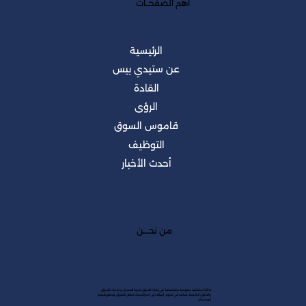
أهم الصفحــات
الرئيسية
عن ستيدي بيس
القادة
الرؤى
قاموس السوق
التوظيف
أحدث الأخبار
من نحــــن
شركة استشارية سعودية متخصصة في أبحاث السوق، تجربة العميل ودراسات السوق،
والحلول الرقمية. نساعد في تحويل البيانات إلى استراتيجيات تحقق التفوق وتدفع بالنمو
المستدام