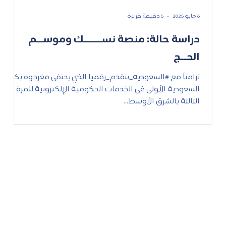
6 مايو 2025
5 دقيقة قراءة
دراسة حالة: منصة نســــــك وموســم
الحــج
تزامناً مع #السعوديه_تتقدم_رقميا الذي يحتفى مغردوه بكون
السعودية الأولى في الخدمات الحكومية الإلكترونية للمرة
الثالثة بالشرق الأوسط...