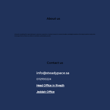
About us
A Saudi consulting firm specializing in customer experince, market research, market studies, and digital solutions. We help transform data into
strategies that achieve excellence and drive sustainable growth.
JAN 2
Contact us
info@steadypace.sa
0112930224
Head Office in Riyadh
Jeddah Office