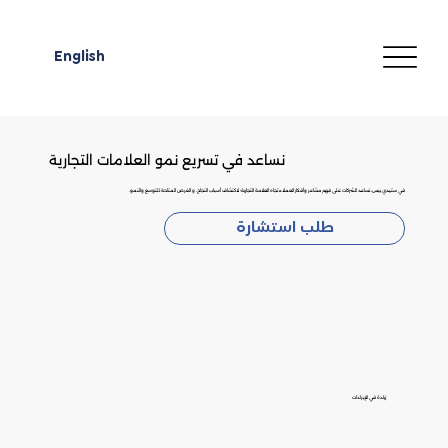
English
نساعد في تسريع نمو العلامات التجارية
في ستيدي بيس، نساعد الشركات على فهم مشاعر وأفكار العملاء تجاه العلامة التجارية؛ لاكتشاف أسباب النجاح، و الفرص المتاحة للتوسع والنمو.
طلب استشارة
زيادة في الإيرادات