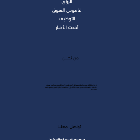
الرؤى
قاموس السوق
التوظيف
أحدث الأخبار
من نحــــن
شركة استشارية سعودية متخصصة في أبحاث السوق، تجربة العميل ودراسات السوق،
والحلول الرقمية. نساعد في تحويل البيانات إلى استراتيجيات تحقق التفوق وتدفع بالنمو
المستدام
تواصل معنـــا
info@steadypace