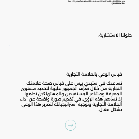
يدفع الارتباط العاطفي بالعلامة التجارية 82% من العملاء للشراء منها، بينما لا يشتري 38% فقط
وفقًا للارتباط العاطفي.
حلولنا الاستشارية:
قياس الوعي بالعلامة التجارية
نساعدك في ستيدي بيس على قياس صحة علامتك
التجارية من خلال تعرّف الجمهور عليها؛ لتحديد مستوى
المعرفة ومشاعر المستفيدين والمستهلكين تجاهها.
إذ تساهم هذه الرؤى، في تقديم صورة واضحة عن أداء
العلامة التجارية وتوجيه استراتيجياتك لتعزيز هذا الوعي
بشكل فعّال.