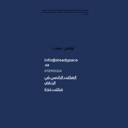
شركة استشارية سعودية متخصصة في أبحاث السوق، تجربة العميل ودراسات السوق،
والحلول الرقمية. نساعد في تحويل البيانات إلى استراتيجيات تحقق التفوق وتدفع بالنمو
المستدام
تواصل معنـــا
info@steadypace
.sa
0112930224
المكتب الرئيسي في
الرياض
مكتب جدة
JAN