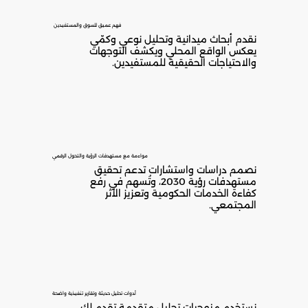
فهم عميق للسوق والمستفيدين
نقدم أبحاث ميدانية وتحليل نوعي وكمّي
يعكس الواقع المحلي ويكشف التوجهات
والاحتياجات الحقيقية للمستفيدين.
مواءمة مع مستهدفات الرؤية والتحول الرقمي
نصمم دراسات واستشارات تدعم تحقيق
مستهدفات رؤية 2030، وتُسهم في رفع
كفاءة الخدمات الحكومية وتعزيز الأثر
المجتمعي.
أدوات تحليل حديثة وتقارير تنفيذية واضحة
نستخدم منهجيات تحليل متقدمة تقدم لك