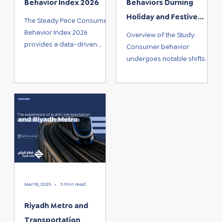
Behavior Index 2026
Behaviors Durning
Holiday and Festive
The Steady Pace Consumer
Seasons
Behavior Index 2026
Overview of the Study:
provides a data-driven
Consumer behavior
analytical view of consumer
undergoes notable shifts
behavior in Saudi Arabia
during holidays and festive
through five key dimensions
seasons, driven by a
that represent the main
combination of...
drivers of consumer
decision-making. This
edition serves as the first
baseline of an annual index
that will monitor changes in
consumer behavior over
time, enabling organizations
Mar 19, 2025
3 min read
to better understand
behavioral shifts and gain a
Riyadh Metro and
clearer view of market
Transportation