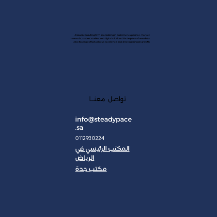
A Saudi consulting firm specializing in customer experince, market
research, market studies, and digital solutions. We help transform data
into strategies that achieve excellence and drive sustainable growth.
تواصل معنـــا
info@steadypace
.sa
0112930224
المكتب الرئيسي في
الرياض
مكتب جدة