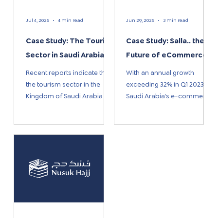
Jul 4, 2025
4 min read
Jun 29, 2025
3 min read
Case Study: The Tourism
Case Study: Salla.. the
Sector in Saudi Arabia
Future of eCommerce
Recent reports indicate that
With an annual growth
the tourism sector in the
exceeding 32% in Q1 2023 ,
Kingdom of Saudi Arabia is
Saudi Arabia’s e-commerce
experiencing remarkable
sector has achieved
growth in alignment with
remarkable momentum,
Vision...
according to the...