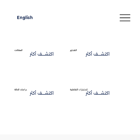
English
التقـــارير
المقالات
اكتشــــف أكثر
اكتشــــف أكثر
الاختبارات التفاعلية
دراسات الحالة
اكتشــــف أكثر
اكتشــــف أكثر