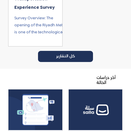
trends. The report is
Experience Survey
designed to serve as a
reference
Survey Overview: The
opening of the Riyadh Metro
is one of the technological
developments taking place
in the transportation sector
in...
كل التقارير
آخر دراسات
الحالة