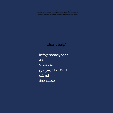
A Saudi consulting firm specializing in customer experince, market
research, market studies, and digital solutions. We help transform data
into strategies that achieve excellence and drive sustainable growth.
تواصل معنـــا
info@steadypace
.sa
0112930224
المكتب الرئيسي في
الرياض
مكتب جدة
JAN