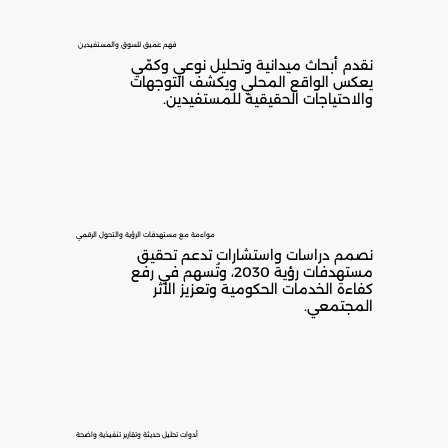
فهم عميق للسوق والمستفيدين
نقدم أبحاث ميدانية وتحليل نوعي وكمّي
يعكس الواقع المحلي ويكشف التوجهات
والاحتياجات الحقيقية للمستفيدين.
مواءمة مع مستهدفات الرؤية والتحول الرقمي
نصمم دراسات واستشارات تدعم تحقيق
مستهدفات رؤية 2030، وتُسهم في رفع
كفاءة الخدمات الحكومية وتعزيز الأثر
المجتمعي.
أدوات تحليل حديثة وتقارير تنفيذية واضحة