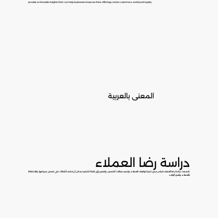
provide actionable insights that can help businesses improve their offerings, retain customers, and boost loyalty.
المعنى بالعربية
دراسة رضا العملاء
صُممت دراسة رضا العملاء قياس مدى تلبية توقعات العملاء، وتحديد مجالات التحسين، وتقديم رؤى قابلة للتنفيذ يمكن أن تساعد الشركات على تحسين عروضها، والاحتفاظ
بالعملاء، وتعزيز الولاء.