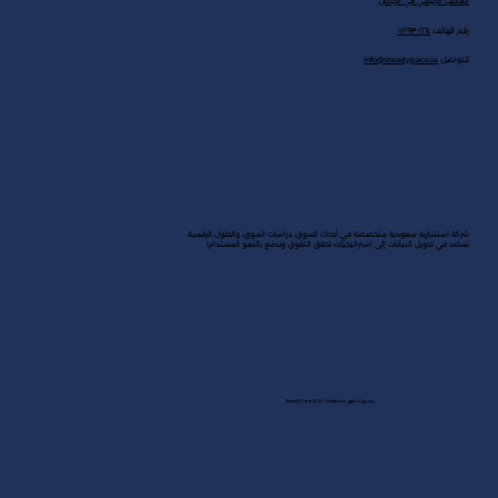
المكتب الرئيسي في الرياض
رقم الهاتف:
٠١١٢٩٣٠٢٢٤
للتواصل:
info@steadypace.sa
شركة استشارية سعودية متخصصة في أبحاث السوق، دراسات السوق، والحلول الرقمية.
نساعد في تحويل البيانات إلى استراتيجيات تحقق التفوق وتدفع بالنمو المستدام!
جميع الحقوق محفوظة لـ Steady Pace 2025