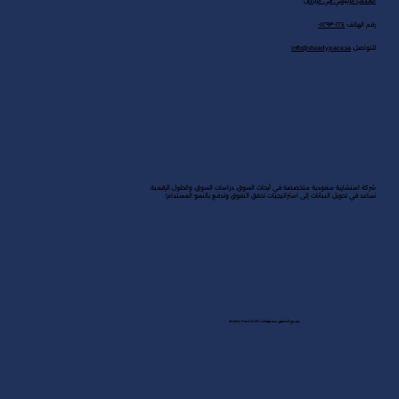
المكتب الرئيسي في الرياض
رقم الهاتف:
٠١١٢٩٣٠٢٢٤
للتواصل:
info@steadypace.sa
شركة استشارية سعودية متخصصة في أبحاث السوق، دراسات السوق، والحلول الرقمية.
نساعد في تحويل البيانات إلى استراتيجيات تحقق التفوق وتدفع بالنمو المستدام!
جميع الحقوق محفوظة لـ Steady Pace 2025