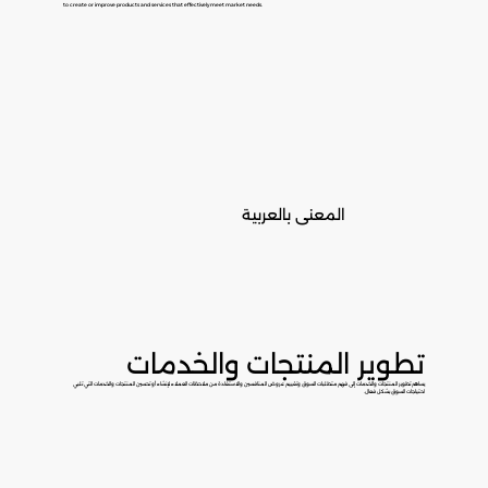
to create or improve products and services that effectively meet market needs.
المعنى بالعربية
تطوير المنتجات والخدمات
يساهم تطوير المنتجات والخدمات إلى فهم متطلبات السوق وتقييم عروض المنافسين والاستفادة من ملاحظات العملاء لإنشاء أو تحسين المنتجات والخدمات التي تلبي
احتياجات السوق بشكل فعال.