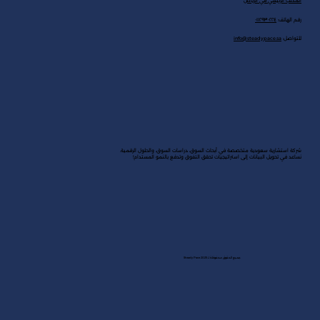
المكتب الرئيسي في الرياض
رقم الهاتف:
٠١١٢٩٣٠٢٢٤
للتواصل:
info@steadypace.sa
شركة استشارية سعودية متخصصة في أبحاث السوق، دراسات السوق، والحلول الرقمية.
نساعد في تحويل البيانات إلى استراتيجيات تحقق التفوق وتدفع بالنمو المستدام!
جميع الحقوق محفوظة لـ Steady Pace 2025