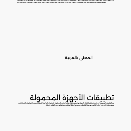
preferences. Its multiple technologies, such as immediate notifications, also provide direct marketing channels for companies. The competition
in the application environment also contributes to analyzing competitors and discovering development and innovation opportunities.
المعنى بالعربية
تطبيقات الأجهزة المحمولة
تُعد التطبيقات المحمولة أحد المصادر القيّمة لباحثي السوق في تجميع البيانات وتتبع السلوك المستهلك وتفضيلاته. كما توفر تقنياتها المتعددة كالإشعارات الفورية قنوات
تسويق مباشرة للشركات. كما أن التنافس في بيئة التطبيقات يساهم في تحليل المنافسين واكتشاف فرص التطوير والابتكار.