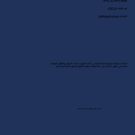
المكتب الرئيسي في الرياض
رقم الهاتف:
٠١١٢٩٣٠٢٢٤
للتواصل:
info@steadypace.sa
شركة استشارية سعودية متخصصة في أبحاث السوق، دراسات السوق، والحلول الرقمية.
نساعد في تحويل البيانات إلى استراتيجيات تحقق التفوق وتدفع بالنمو المستدام!
جميع الحقوق محفوظة لـ Steady Pace 2025