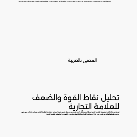
companies understand their brand position in the market by identifying the brand's strengths, weaknesses, opportunities and threats.
المعنى بالعربية
تحليل نقاط القوة والضعف
للعلامة التجارية
يُعد تحليل نقاط القوة والضعف للعلامة التجارية عاملاً استراتيجياً في أبحاث السوق يعمل على تقييم البيئة الداخلية والخارجية للعلامة التجارية. ويساعد الشركات على فهم
موقف علامتها التجارية في السوق من خلال تحديد نقاط القوة ونقاط الضعف والفرص والتهديدات المتعلقة بالعلامة التجارية.