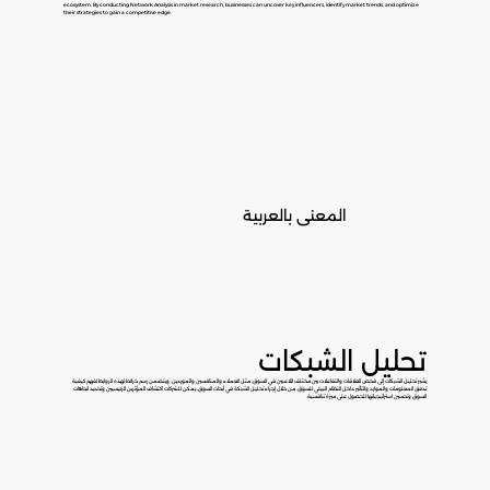
ecosystem. By conducting Network Analysis in market research, businesses can uncover key influencers, identify market trends, and optimize
their strategies to gain a competitive edge.
المعنى بالعربية
تحليل الشبكات
يشير تحليل الشبكات إلى فحص العلاقات والتفاعلات بين مختلف اللاعبين في السوق، مثل العملاء والمنافسين والموردين. ويتضمن رسم خرائط لهذه الروابط لفهم كيفية
تدفق المعلومات والموارد والتأثير داخل النظام البيئي للسوق. من خلال إجراء تحليل الشبكة في أبحاث السوق، يمكن للشركات اكتشاف المؤثرين الرئيسيين وتحديد اتجاهات
السوق وتحسين استراتيجياتها للحصول على ميزة تنافسية.