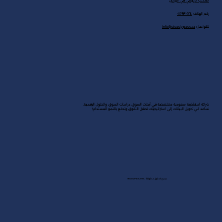
المكتب الرئيسي في الرياض
رقم الهاتف:
٠١١٢٩٣٠٢٢٤
للتواصل:
info@steadypace.sa
شركة استشارية سعودية متخصصة في أبحاث السوق، دراسات السوق، والحلول الرقمية.
نساعد في تحويل البيانات إلى استراتيجيات تحقق التفوق وتدفع بالنمو المستدام!
جميع الحقوق محفوظة لـ Steady Pace 2025