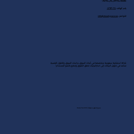
المكتب الرئيسي في الرياض
رقم الهاتف:
٠١١٢٩٣٠٢٢٤
للتواصل:
info@steadypace.sa
شركة استشارية سعودية متخصصة في أبحاث السوق، دراسات السوق، والحلول الرقمية.
نساعد في تحويل البيانات إلى استراتيجيات تحقق التفوق وتدفع بالنمو المستدام!
جميع الحقوق محفوظة لـ Steady Pace 2025