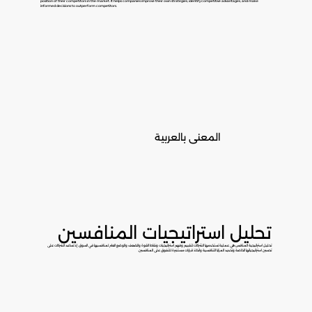
position of their competitors in the market. It helps companies improve their own strategies, identify competitive advantages, and make
informed decisions to outperform competitors.
المعنى بالعربية
تحليل استراتيجيات المنافسين
تحليل استراتيجية المنافس هي عملية تستخدمها الشركات لتقييم وفهم استراتيجيات ونقاط القوة والضعف والوضع العام لمنافسيها في السوق. إذ تساعد الشركات على
تحسين استراتيجياتها الخاصة وتحديد المزايا التنافسية واتخاذ قرارات مستنيرة للتفوق على المنافسين.