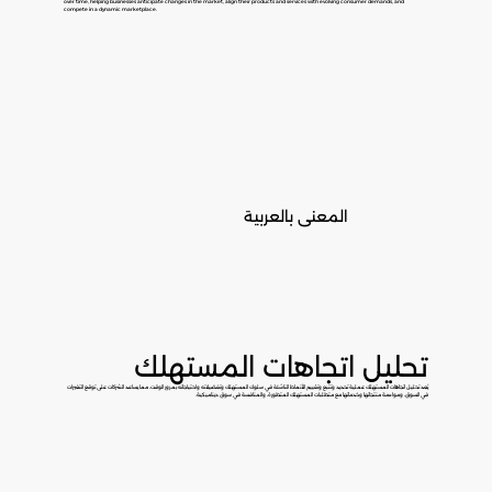
over time, helping businesses anticipate changes in the market, align their products and services with evolving consumer demands, and
compete in a dynamic marketplace.
المعنى بالعربية
تحليل اتجاهات المستهلك
يُعد تحليل اتجاهات المستهلك عملية تحديد وتتبع وتقييم الأنماط الناشئة في سلوك المستهلك وتفضيلاته واحتياجاته بمرور الوقت، مما يساعد الشركات على توقع التغيرات
في السوق، ومواءمة منتجاتها وخدماتها مع متطلبات المستهلك المتطورة، والمنافسة في سوق ديناميكية.