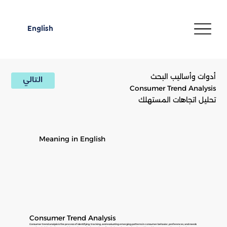
English
أدوات وأساليب البحث
التالي
Consumer Trend Analysis
تحليل اتجاهات المستهلك
Meaning in English
Consumer Trend Analysis
Consumer trend analysis is the process of identifying, tracking, and evaluating emerging patterns in consumer behavior, preferences, and needs