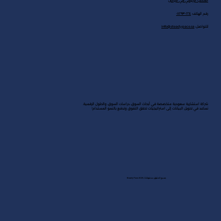
المكتب الرئيسي في الرياض
رقم الهاتف:
٠١١٢٩٣٠٢٢٤
للتواصل:
info@steadypace.sa
شركة استشارية سعودية متخصصة في أبحاث السوق، دراسات السوق، والحلول الرقمية.
نساعد في تحويل البيانات إلى استراتيجيات تحقق التفوق وتدفع بالنمو المستدام!
جميع الحقوق محفوظة لـ Steady Pace 2025