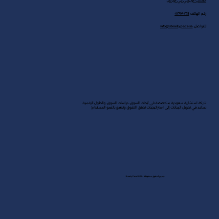
المكتب الرئيسي في الرياض
رقم الهاتف:
٠١١٢٩٣٠٢٢٤
للتواصل:
info@steadypace.sa
شركة استشارية سعودية متخصصة في أبحاث السوق، دراسات السوق، والحلول الرقمية.
نساعد في تحويل البيانات إلى استراتيجيات تحقق التفوق وتدفع بالنمو المستدام!
جميع الحقوق محفوظة لـ Steady Pace 2025