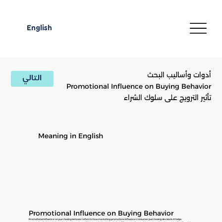
English
أدوات وأساليب البحث
التالي
Promotional Influence on Buying Behavior
تأثير الترويج على سلوك الشراء
Meaning in English
Promotional Influence on Buying Behavior
Promotional Influence on purchasing behavior refers to how marketing promotions influence consumer purchasing decisions. It helps