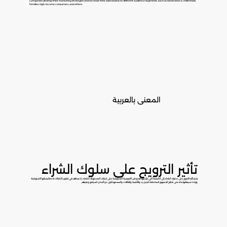
companies develop their marketing strategies and increase their sales based on different audience segments, such as Generation Z, millennials,
families, high-income consumers, and others.
المعنى بالعربية
تأثير الترويج على سلوك الشراء
يشير تأثير الترويج على سلوك الشراء إلى الكيفية التي تؤثر بها العروض الترويجية التسويقية على قرارات المستهلك للشراء. إذ يساهم في تطوير الشركات لاستراتيجياتها التسويقية
وزيادة مبيعاتها بناءً على شرائح الجمهور المختلفة كجيل زد والألفية والعائلات والمستهلكون ذو الدخل المرتفع وغيرهم.