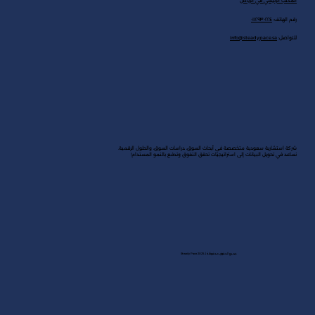
المكتب الرئيسي في الرياض
رقم الهاتف:
٠١١٢٩٣٠٢٢٤
للتواصل:
info@steadypace.sa
شركة استشارية سعودية متخصصة في أبحاث السوق، دراسات السوق، والحلول الرقمية.
نساعد في تحويل البيانات إلى استراتيجيات تحقق التفوق وتدفع بالنمو المستدام!
جميع الحقوق محفوظة لـ Steady Pace 2025