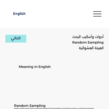
English
أدوات وأساليب البحث
التالي
Random Sampling
العينة العشوائية
Meaning in English
Random Sampling
Random sampling is used to obtain a representative sample of the target population, ensuring that the sample accurately reflects the diversity