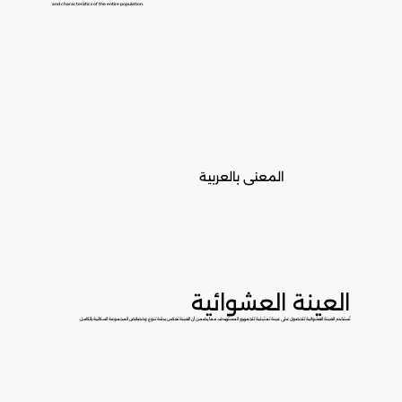
and characteristics of the entire population.
المعنى بالعربية
العينة العشوائية
تُستخدم العينة العشوائية للحصول على عينة تمثيلية للجمهور المستهدف، مما يضمن أن العينة تعكس بدقة تنوع وخصائص المجموعة السكانية بالكامل.