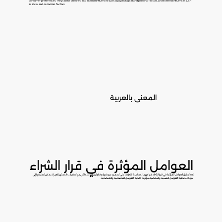
consumer preferences. They can be classified into internal influences such as psychological and personal factors, and external influences such
as social and economic factors.
المعنى بالعربية
العوامل المؤثرة في قرار الشراء
يُعد تحليل العوامل المؤثرة في قرار الشراء أمراً مهماً لمساعدة الشركات على تصميم عروضها واستراتيجياتها لتتماشى مع تفضيلات المستهلكين. إذ يمكن تصنيفها إلى
مؤثرات داخلية كالعوامل النفسية والشخصية، مؤثرات خارجية كالعوامل الاجتماعية والاقتصادية.