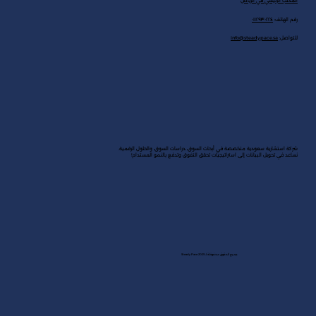
المكتب الرئيسي في الرياض
رقم الهاتف:
٠١١٢٩٣٠٢٢٤
للتواصل:
info@steadypace.sa
شركة استشارية سعودية متخصصة في أبحاث السوق، دراسات السوق، والحلول الرقمية.
نساعد في تحويل البيانات إلى استراتيجيات تحقق التفوق وتدفع بالنمو المستدام!
جميع الحقوق محفوظة لـ Steady Pace 2025