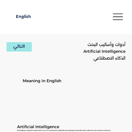
English
أدوات وأساليب البحث
التالي
Artificial Intelligence
الذكاء الاصطناعي
Meaning in English
Artificial Intelligence
AI is helping companies analyze data more accurately and scalably. By automating processes like data collection and customer sentiment