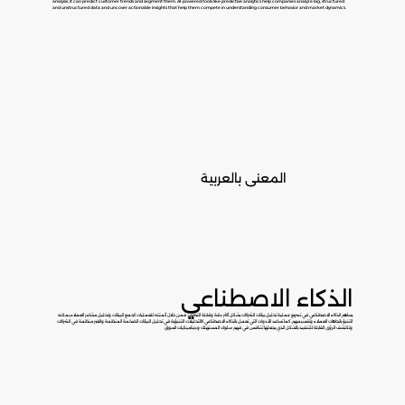
analysis, it can predict customer trends and segment them. AI-powered tools like predictive analytics help companies analyze big, structured
and unstructured data and uncover actionable insights that help them compete in understanding consumer behavior and market dynamics.
المعنى بالعربية
الذكاء الاصطناعي
يساهم الذكاء الاصطناعي في تسريع عملية تحليل بيانات الشركات بشكل أكثر دقة وقابلة التطوير. فمن خلال أتمتته للعمليات كجمع البيانات وتحليل مشاعر العملاء يمكنه
التنبؤ باتجاهات العملاء وتقسيمهم. كما تساعد الأدوات التي تعمل بالذكاء الاصطناعي كالتحليلات التنبؤية في تحليل البيانات الضخمة المنظمة والغير منظمة في الشركات
وتكتشف الرؤى القابلة للتنفيذ بالشكل الذي يجعلها تتنافس في فهم سلوك المستهلك وديناميكيات السوق