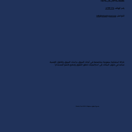
المكتب الرئيسي في الرياض
رقم الهاتف:
٠١١٢٩٣٠٢٢٤
للتواصل:
info@steadypace.sa
شركة استشارية سعودية متخصصة في أبحاث السوق، دراسات السوق، والحلول الرقمية.
نساعد في تحويل البيانات إلى استراتيجيات تحقق التفوق وتدفع بالنمو المستدام!
جميع الحقوق محفوظة لـ Steady Pace 2025