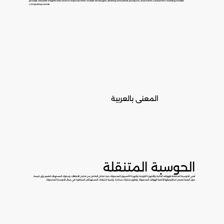
provide valuable insights into how to improve their mobile strategies, develop innovative products, and meet consumers' evolving mobile
computing needs.
المعنى بالعربية
الحوسبة المتنقلة
تُعنى الحوسبة المتنقلة بالهواتف الذكية والأجهزة اللوحية وأجهزة الكمبيوتر المحمولة، حيث تمّكن الباحثين من تحليل الاتجاهات وسلوك المستهلك لتقديم رؤى قيمة
حول كيفية تحسين استراتيجياتها الخاصة الهواتف المحمولة، وتطوير منتجات مبتكرة، وتلبية احتياجات المستهلكين المتطورة في مجال الحوسبة المحمولة.