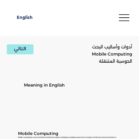
English
أدوات وأساليب البحث
التالي
Mobile Computing
الحوسبة المتنقلة
Meaning in English
Mobile Computing
Mobile computing is concerned with smartphones, tablets, and laptops, enabling researchers to analyze trends and consumer behavior to