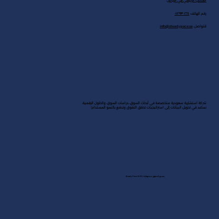
المكتب الرئيسي في الرياض
رقم الهاتف:
٠١١٢٩٣٠٢٢٤
للتواصل:
info@steadypace.sa
شركة استشارية سعودية متخصصة في أبحاث السوق، دراسات السوق، والحلول الرقمية.
نساعد في تحويل البيانات إلى استراتيجيات تحقق التفوق وتدفع بالنمو المستدام!
جميع الحقوق محفوظة لـ Steady Pace 2025