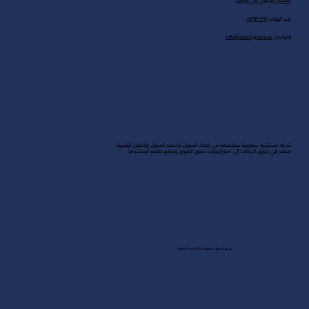
المكتب الرئيسي في الرياض
رقم الهاتف:
٠١١٢٩٣٠٢٢٤
للتواصل:
info@steadypace.sa
شركة استشارية سعودية متخصصة في أبحاث السوق، دراسات السوق، والحلول الرقمية.
نساعد في تحويل البيانات إلى استراتيجيات تحقق التفوق وتدفع بالنمو المستدام!
جميع الحقوق محفوظة لـ Steady Pace 2025