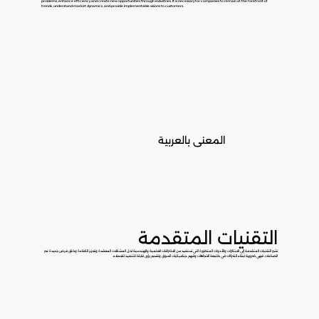
problems, enhance efficiency and create new opportunities through industries. It is necessary for companies to remain at the forefront of
trends, understand market dynamics, and provide implementable visions to customers.
المعنى بالعربية
التقنيات المتقدمة
تشير التقنيات المتقدمة إلى الابتكارات والأدوات المتطورة التي تستفيد من الاختراقات العلمية والهندسية لحل المشكلات المعقدة وتعزيز الكفاءة وخلق فرص جديدة عبر
الصناعات، فهي ضرورية لبقاء الشركات في طليعة الاتجاهات وفهم ديناميكيات السوق وتقديم رؤى قابلة للتنفيذ للعملاء.