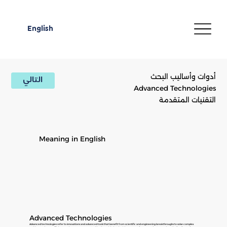
English
أدوات وأساليب البحث
التالي
Advanced Technologies
التقنيات المتقدمة
Meaning in English
Advanced Technologies
Advanced technologies refer to innovations and advanced tools that benefit from scientific and engineering breakthroughs to solve complex