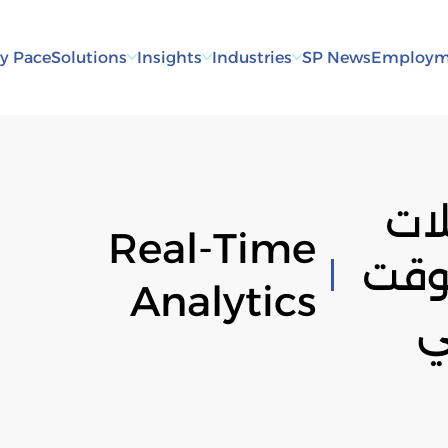
y Pace
Solutions
Insights
Industries
SP News
Employm
لات
Real-Time
وقت
Analytics
ي