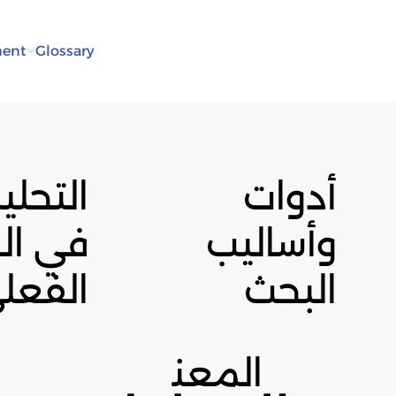
ent
Glossary
أدوات
التحلي
وأساليب
في ال
البحث
الفعل
المعن