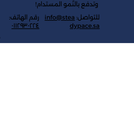
وتدفع بالنمو المستدام!
للتواصل:
info@stea
رقم الهاتف:
٠١١٢٩٣٠٢٢٤
dypace.sa
ج