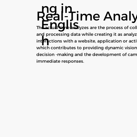
ng in
Real-Time Analy
Englis
The actual time analyzes are the process of col
and processing data while creating it as analyz
h
interactions with a website, application or acti
which contributes to providing dynamic visio
decision -making and the development of ca
immediate responses.