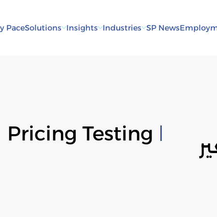
y Pace
Solutions
Insights
Industries
SP News
Employm
Pricing Testing
ر