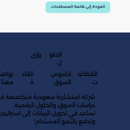
العودة إلى قائمة المصطلحات
الحلو
رؤى
ل
القطاعا
قاموس
القاد
تواص
ت
السوق
ة
معنا
شركة استشارية سعودية متخصصة في 
دراسات السوق، والحلول الرقمية.
نساعد في تحويل البيانات إلى استراتي
وتدفع بالنمو المستدام!