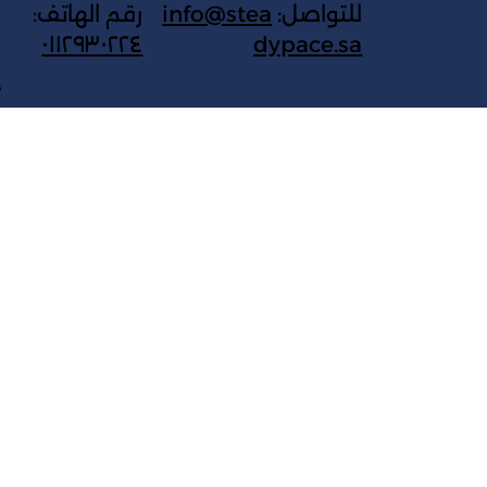
للتواصل:
info@stea
رقم الهاتف:
٠١١٢٩٣٠٢٢٤
dypace.sa
ج