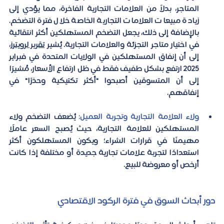
المتاجر، بدلاً من العلامات التجارية الفاخرة، مما يؤدي إلى 
زيادة مبيعات العلامات التجارية الخاصة خلال فترة التضخم. 
بالإضافة إلى ذلك، يجعل التضخم المستهلكين أكثر انتقائية 
في اختيار متاجر التجزئة والعلامات التجارية. يُشير 
تقرير لرويترز
، 
إلى أن إنفاق المستهلكين في الولايات المتحدة في فبراير 
٢٠٢٥ ارتفع بشكل طفيف فقط في ظل ارتفاع الأسعار، مُشيرًا 
إلى أن المتسوقين أصبحوا "أكثر تكتيكية وحذرًا" في 
إنفاقهم.  
ولاء العلامة التجارية وتجربة العميل:
 يُضعف التضخم ولاء 
المستهلكين للعلامة التجارية، حيث يُصبح السعر عاملًا 
مهيمنًا في قرارات الشراء؛ ويكون المستهلكون أكثر 
استعدادًا لتجربة علامات تجارية جديدة أو مختلفة إذا كانت 
أرخص أو معروضة للبيع. 
دور أبحاث السوق في فترة الركود الاقتصادي 