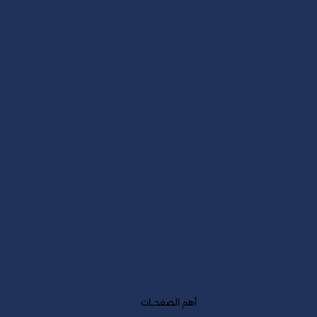
لماذا تحتاج الجهات والمنشآت
إلى الزائر الخفي؟
أهم الصفحــات