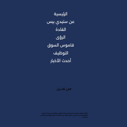
الرئيسية
عن ستيدي بيس
القادة
الرؤى
قاموس السوق
التوظيف
أحدث الأخبار
من نحــــن
شركة استشارية سعودية متخصصة في أبحاث السوق، تجربة العميل ودراسات السوق،
والحلول الرقمية. نساعد في تحويل البيانات إلى استراتيجيات تحقق التفوق وتدفع بالنمو
المستدام