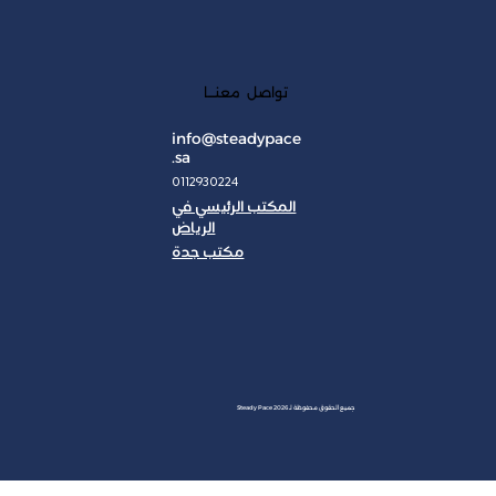
تواصل معنـــا
info@steadypace
.sa
0112930224
المكتب الرئيسي في
الرياض
مكتب جدة
JAN
جميع الحقوق محفوظة لـ Steady Pace 2026