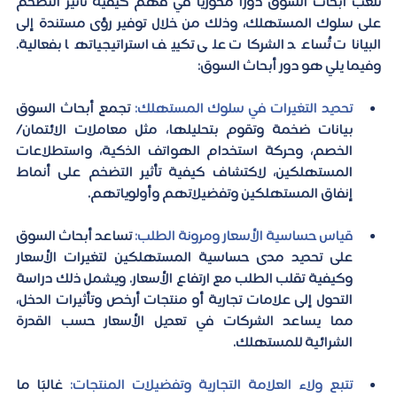
تلعب أبحاث السوق دورًا محوريًا في فهم كيفية تأثير التضخم 
على سلوك المستهلك، وذلك من خلال توفير رؤى مستندة إلى 
البيانات تُساعد الشركات على تكييف استراتيجياتها بفعالية. 
وفيما يلي هو دور أبحاث السوق: 
تحديد التغيرات في سلوك المستهلك:
 تجمع أبحاث السوق 
بيانات ضخمة وتقوم بتحليلها، مثل معاملات الائتمان/
الخصم، وحركة استخدام الهواتف الذكية، واستطلاعات 
المستهلكين، لاكتشاف كيفية تأثير التضخم على أنماط 
إنفاق المستهلكين وتفضيلاتهم وأولوياتهم.  
قياس حساسية الأسعار ومرونة الطلب:
 تساعد أبحاث السوق 
على تحديد مدى حساسية المستهلكين لتغيرات الأسعار 
وكيفية تقلب الطلب مع ارتفاع الأسعار. ويشمل ذلك دراسة 
التحول إلى علامات تجارية أو منتجات أرخص وتأثيرات الدخل، 
مما يساعد الشركات في تعديل الأسعار حسب القدرة 
الشرائية للمستهلك.  
تتبع ولاء العلامة التجارية وتفضيلات المنتجات:
 غالبًا ما 