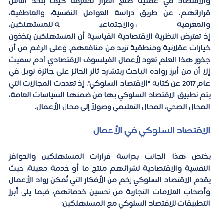
والاقتصاد في عملية صنع القرار لمعرفة كيف يتخذ الناس 
قراراتهم. عن طريق دراسة العوامل النفسية، والعاطفية، 
والمعرفية، والاجتماعية للمستهلكين. 
إذ تفترض النظرية الاقتصادية القياسية أن المستهلكين يتخذون 
خيارات عقلانية ومنطقية تزيد من منافعهم. وعلى الرغم من أن 
جذور هذا العلم تعود لأعمال الفيلسوف الاقتصادي آدم سميث 
إلا أن من أبرز رواده الباحث ريتشارد ثالر الحائز على جائزة نوبل في 
عام 2017 عن كتابه "الاقتصاد السلوكي". إذ تعددت المجالات التي 
يتم تطبيق الاقتصاد السلوكي بها من ضمنها السياسات العامة، 
المجال الصحي، المجال التعليمي وصولاً إلى مجال الأعمال.
الاقتصاد السلوكي في الأعمال
يختص هذا الجانب بدراسة قرارات المستهلكين والحوافز 
النفسية والاقتصادية لشرائهم منتج ما أو خدمة معينة، حيث 
يقدم الاقتصاد السلوكي زخم من الأفكار التي تُمكن رواد الأعمال 
وأصحاب العلامات التجارية من تحسين خدماتهم، فيما يلي أبرز 
التطبيقات للاقتصاد السلوكي مع المستهلكين: