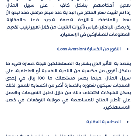
تعديل أحكامهم بشكل كافٍ . على سبيل المثال، 
إذا تم تثبيت سعر المنتج في البداية عند مبلغ مرتفع، فقد تبدو الأ
سعار المنخفضة اللاحقة صفقة جيدة عند المقارنة. 
إذ يمكن للباحثين قياس تأثيرات التثبيت من خلال تغيير ترتيب تقديم 
المعلومات للمشاركين في الاستبيان. 
النفور من الخسارة (
Loss Aversion)
يقصد به التأثير الذي يشعر به المستهلكين نتيجة خسارة شيء ما 
بشكل أقوى من مكسبه من الناحية النفسية أو العاطفية. على 
سبيل المثال، حينما يخسر مستهلك ما 100 ريال في إحدى 
المنتجات سيكون شعوره بالخسارة أكبر من اكتسابه للمنتج. لذلك 
يمكن للشركات اكتشاف ذلك من خلال تحليل التقييمات والعمل 
على تأطير المنتج للمساهمة في موازنة التوقعات في ذهن 
المستهلكين.
المحاسبة العقلية