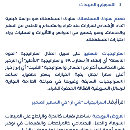
التسويق والمبيعات
فهم سلوك المستهلك:
 سلوك المستهلك هو دراسة كيفية 
اتخاذ الأشخاص للقرارات عند شراء واستخدام والتخلص من السلع 
والخدمات. وهو يتعمق في الدوافع والتأثيرات والعمليات وراء 
اختيارات المستهلك.
استراتيجيات التسعير:
على سبيل المثال استراتيجية "القوة 
التاسعة" أي إنهاء الأسعار بـ .99، واستراتيجية "التأطير" أي التركيز 
على المكاسب أكثر من الخسائر، واستراتيجية "التثبيت" أي إبراز خيار 
أغلى سعراً لجعل بقية الخيارات بسعر معقول. تساعد 
الاستراتيجيات السابقة وغيرها في صياغة العلامة التجارية 
للرسائل التسويقية الفعّالة المحفزة للشراء.
اقرأ أيضًا..
استراتيجيات "شي ان" في التسعير المتميز
العروض الترويجية:
 تساهم تقنيات كالندرة، والإلحاح على المبيعات 
السريعة، والدليل الاجتماعي كالمراجعات والتقييمات في توفير 