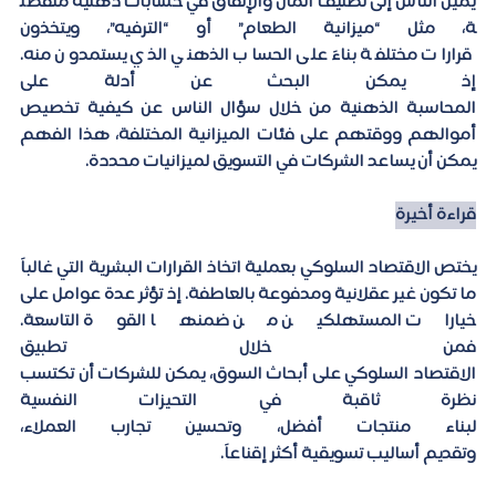
يميل الناس إلى تصنيف المال والإنفاق في حسابات ذهنية منفصل
ة، مثل “ميزانية الطعام” أو “الترفيه”، ويتخذون 
قرارات مختلفة بناءً على الحساب الذهني الذي يستمدون منه. 
إذ يمكن البحث عن أدلة على 
المحاسبة الذهنية من خلال سؤال الناس عن كيفية تخصيص 
أموالهم ووقتهم على فئات الميزانية المختلفة، هذا الفهم 
يمكن أن يساعد الشركات في التسويق لميزانيات محددة. 
قراءة أخيرة
يختص الاقتصاد السلوكي بعملية اتخاذ القرارات البشرية التي غالباً 
ما تكون غير عقلانية ومدفوعة بالعاطفة. إذ تؤثر عدة عوامل على 
خيارات المستهلكين من ضمنها القوة التاسعة. 
فمن خلال تطبيق 
الاقتصاد السلوكي على أبحاث السوق، يمكن للشركات أن تكتسب 
نظرة ثاقبة في التحيزات النفسية 
لبناء منتجات أفضل، وتحسين تجارب العملاء، 
وتقديم أساليب تسويقية أكثر إقناعاً.