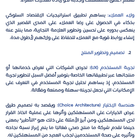
فهم أعمق للمستهلك وجذبه نحو زيادة معدلات الشراء.
ولاء العملاء:
يساهم تطبيق استراتيجيات الاقتصاد السلوكي 
بذكاء في الحصول على رضا العملاء على المدى القصير الذي 
ينعكس بدوره على تحسين وتطوير العلامة التجارية، مما ينتج عنه 
إنشاء روابط قوية مع العملاء للحفاظ على ولائهم لأطول مدة.
تصميم وتطوير المنتج
تجربة المستخدم (UX):
تحرص الشركات التي تعرض خدماتها أو 
منتجاتها عبر تطبيقاتها الخاصة بتوفير أفضل السبل لتطوير تجربة 
المستخدم، إذ يساهم تحليل تجربة المستخدم في التعرف على 
الإمكانيات التي تجعل تجربته سهلة وممتعة وفعّالة.
هندسة الاختيار (Choice Architecture):
ويقصد به تصميم طرق 
عرض الخيارات على المستهلكين وأثرها على عملية اتخاذ القرار 
لدى المستهلكين، ومن أبرز الأمثلة على ذلك هو "التأطير" بمعنى 
حينما تقدم شركة ما منتج صحي فغالبًا ما يتم إبراز نسبة نجاحه 
وتأثيره على صحة المستخدمين لجذب العديد من المستهلكين له.