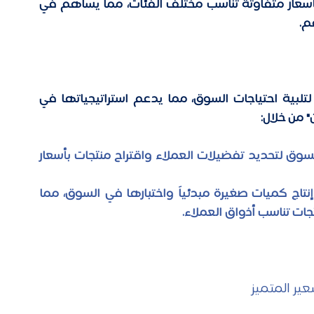
قدم "شي إن" منتجات بأسعار متفاوتة تناسب مختلف الفئات، مما يساهم في 
.  
توظف "شي إن "التحليلات الرقمية بشكل فعال لتلبية احتياجات السوق، مما يدعم استراتيجياتها في 
من خلال: 
تحليل السوق: تستفيد الشركة من بيانات التسوق لتحديد تفضيلات العملاء واقتراح منتجات بأسعار 
التصنيع حسب الطلب: تعتمد الشركة على إنتاج كميات صغيرة مبدئياً واختبارها في السوق، مما 
ات تناسب أذواق العملاء. 
ير المتميز