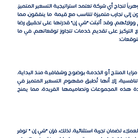
إدارة توقعات العملاء وتصوراتهم تُعتبر عاملاً جوهرياً لنجاح أي شركة تعتمد استراتيجية التسعير المتميز. 
حيث أن العملاء الذين يدفعون أسعاراً أقل يتطلعون إلى تجارب متميزة تتناسب مع قيمة  ما ينفقون، مما 
يجعل تلبية هذه التوقعات ضرورة لضمان رضاهم وولائهم. وقد أثبتت "شي إن" قدرتها على تحقيق رضا 
مع التركيز على تقديم خدمات تتجاوز توقعاتهم. 
في ما 
لتوقعات:
من الركائز الأساسية لإدارة التوقعات هو إيصال مزايا المنتج أو الخدمة بوضوح وشفافية منذ البداية. 
فبرغم أن الشركة تُعرف بتقديم منتجات بأسعار تنافسية، إلا أنها تُطبق مفهوم التسعير المتميز في 
بعض خطوطها الحصرية . إذ تُبرِز "شي إن" جودة هذه المجموعات وتصاميمها الفريدة، مما يمنح 
التسعير المتميز يتطلب مستوى عالياً من خدمة العملاء لضمان تجربة استثنائية. لذلك، فإن "شي إن " توفر 