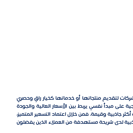
التسعير المتميز هو استراتيجية تعتمد عليها الشركات لتقديم منتجاتها أو خدماتها كخيار راقٍ وحصري 
لتبرير أسعارها المرتفعة. إذ تقوم هذه الاستراتيجية على مبدأ نفسي يربط بين الأسعار العالية والجودة 
العالية، حيث يرى المستهلكون أن هذه المنتجات أكثر جاذبية وقيمة. فمن خلال اعتماد التسعير المتميز، 
تهدف الشركات إلى تعزيز الشعور بالحصرية والجاذبية لدى شريحة مستهدفة من العملاء الذين يفضلون 