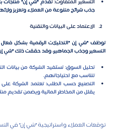
التسعير المتفاوت: ت
جذب شرائح متنوعة من العملاء وتعزيز ولائهم
الاعتماد على البيانات والتقنية
التسعير وجذب الجماهير، 
وقد حققت ذلك "شي إن" 
تتناسب مع احتياجاتهم. 
يقلل من المخاطر المالية ويضمن تقديم منتج
توقعات العملاء واستراتيجية "شي إن" في التسع