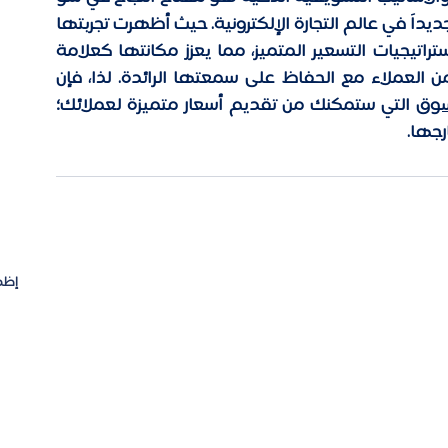
ق الموضة المزدحم. كما وضعت "شي إن" معياراً جديداً في عالم التجارة الإلكترونية. حيث أظهرت تجربتها 
بكيف يمكن الجمع بين التسويق الجماهيري واستراتيجيات التسعير المتميز، مما يعزز مكانتها كعلامة 
العملاء مع الحفاظ على سمعتها الرائدة. لذا، فإن 
سوق
 التي ستمكنك من تقديم أسعار متميزة لعملائك؛ 
رجها.
إظه