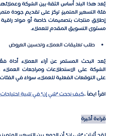
مستوى التسويق المقدم للعملاء.  
طلب تعليقات العملاء وتحسين العروض
على التوقعات الفعلية للعملاء، سواءً في الفئات ا
اقرأ ايضاً ..
كيف نجحت "شي إن" في تلبية احتياجات
قراءة أخيرة
لقد أثبتت "شي إن" أن الجمع بين التسعير المتمي