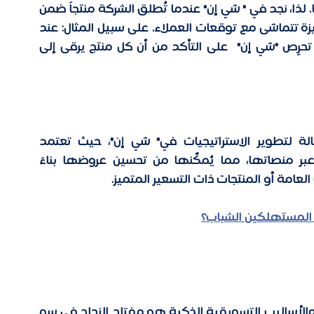
يُعد هذا البند أساس الثقة بين الشركة وعملائها. لذا، نجد في " شي إن" عندما تُطلق الشركة منتجاً ضمن 
فئة التسعير المتميز، تركز على تقديم جودة متميزة تتماشى مع توقعات العملاء. على سبيل المثال: عند 
إطلاق منتجات بتصميمات خاصة أو مواد راقية تحرِص "شي إن"  على التأكد من أن كل منتج يرقى إلى 
يُعد البحث المستمر عن آراء العملاء أداة فعّالة لتطوير الاستراتيجيات في" شي إن"، حيث تعتمد 
الشركة على الاستطلاعات ومراجعات العملاء عبر منصاتها، مما يُمكّنها من تحسين عروضها بناءً 
لعامة أو المنتجات ذات التسعير المتميز. 
 المستهلكين الشباب؟
ز والأساليب التسويقية الذكية هو مفتاح النجاح في سو