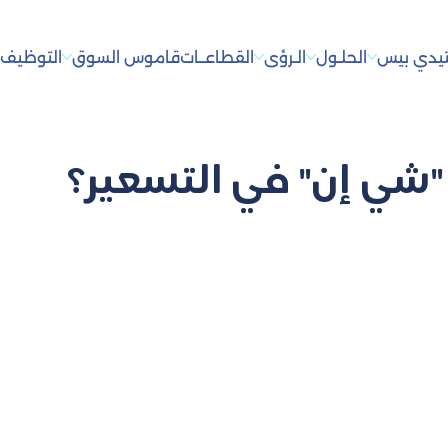
يدي بيس
الحلـول
الـرؤى
القطاعــات
قاموس السوق
التوظيف
أ
"شي إن" في التسعير؟