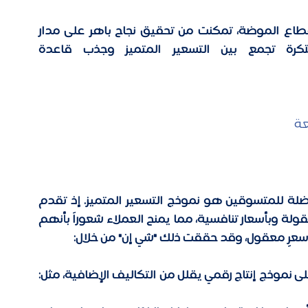
"شي إن"، العلامة التجارية العالمية الرائدة في قطاع الموضة، تمكنت من تحقيق نجاح باهر على مدار 
السنوات الأخيرة من خلال استراتيجيات مبتكرة تجمع بين التسعير المتميز وجذب قاعدة 
عة
أحد أبرز العوامل التي جعلت "شي إن" وجهة مفضلة للمتسوقين هو نموذج التسعير المتميز. إذ تقدم 
الشركة منتجات ذات تصميمات عصرية بجودة معقولة وبأسعار تنافسية، مما يمنح العملاء شعوراً بأنهم 
عرٍ معقول، 
وقد حققت ذلك "شي إن" من خلال: 
تعتمد الشركة على نموذج إنتاج رقمي يقلل من التكاليف الإضافية، مثل: 