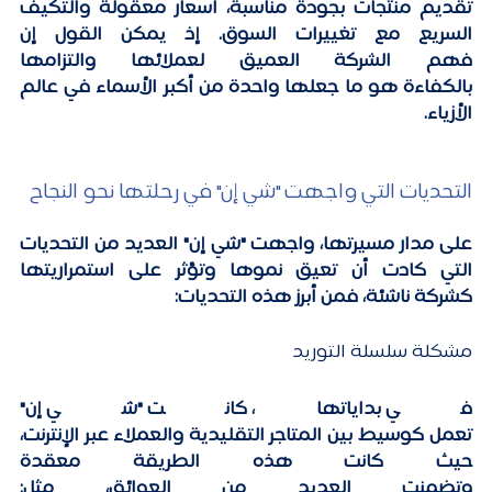
تقديم منتجات بجودة مناسبة، أسعار معقولة والتكيف 
السريع مع تغييرات السوق. إذ يمكن القول إن 
فهم الشركة العميق لعملائها والتزامها 
بالكفاءة هو ما جعلها واحدة من أكبر الأسماء في عالم 
الأزياء. 
التحديات التي واجهت "شي إن" في رحلتها نحو النجاح 
على مدار مسيرتها، واجهت "شي إن" العديد من التحديات 
التي كادت أن تعيق نموها وتؤثر على استمراريتها 
كشركة ناشئة، 
فمن أبرز هذه التحديات: 
مشكلة سلسلة التوريد
في بداياتها، كانت "شي إن" 
تعمل كوسيط بين المتاجر التقليدية والعملاء عبر الإنترنت، 
حيث كانت هذه الطريقة معقدة 
وتضمنت العديد من العوائق، مثل: 