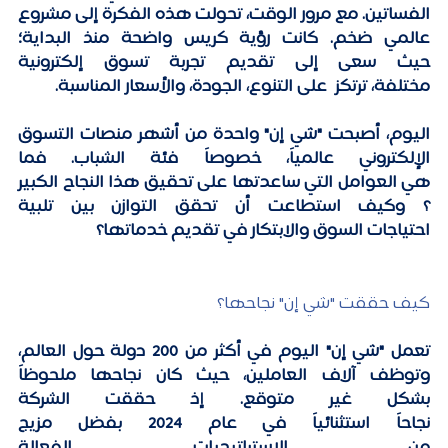
الفساتين. مع مرور الوقت، تحولت هذه الفكرة إلى مشروع 
عالمي ضخم. كانت رؤية كريس واضحة منذ البداية؛ 
حيث سعى إلى تقديم تجربة تسوق إلكترونية 
مختلفة، ترتكز  على التنوع، الجودة، والأسعار المناسبة. 
اليوم، أصبحت "شي إن" واحدة من أشهر منصات التسوق 
الإلكتروني عالمياً، خصوصاً فئة الشباب. فما 
هي العوامل التي ساعدتها على تحقيق هذا النجاح الكبير
؟ وكيف استطاعت أن تحقق التوازن بين تلبية 
احتياجات السوق والابتكار في تقديم خدماتها؟ 
كيف حققت "شي إن" نجاحها؟
تعمل "شي إن" اليوم في أكثر من 200 دولة حول العالم، 
وتوظف آلاف العاملين، حيث كان نجاحها ملحوظاً 
بشكل غير متوقع. إذ حققت الشركة 
نجاحاً استثنائياً في عام 2024 بفضل مزيج 