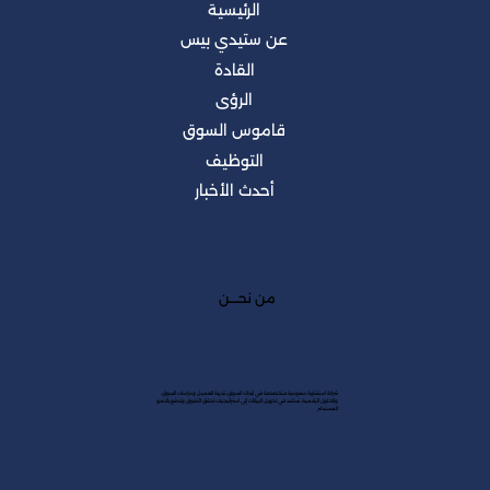
الرئيسية
عن ستيدي بيس
القادة
الرؤى
قاموس السوق
التوظيف
أحدث الأخبار
من نحــــن
شركة استشارية سعودية متخصصة في أبحاث السوق، تجربة العميل ودراسات السوق،
والحلول الرقمية. نساعد في تحويل البيانات إلى استراتيجيات تحقق التفوق وتدفع بالنمو
المستدام