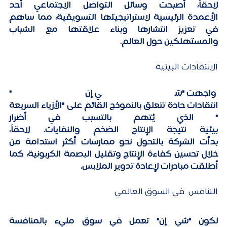
لاحقاً، أصبحت وسائل التواصل الاجتماعي أحد 
الأعمدة الرئيسية لاستراتيجيتها التسويقية، مما ساهم 
في تعزيز انتشارها وبناء علاقتها مع الشباب 
والمستهلكين حول العالم. 
الانتقادات البيئية
 واجهت "شي إن" 
انتقادات حادة تتعلق بالنموذج القائم على "الأزياء السريعة
" الذي يُتهم بالتسبب في أضرار 
بيئية نتيجة الإنتاج الضخم والنفايات. لاحقاً، 
بدأت الشركة بالتحول نحو ممارسات أكثر استدامة من 
خلال تحسين كفاءة الإنتاج وتقليل البصمة الكربونية، كما 
أطلقت مبادرات لإعادة تدوير الملابس. 
التنافس  في السوق العالمي 
لكون "شي إن" تعمل في سوق مليء بالمنافسة 