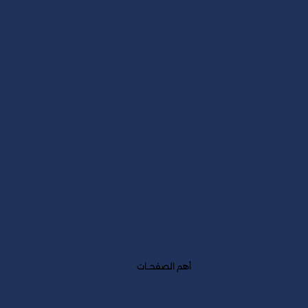
كيف يؤثر مؤشر صافي نقاط الترويج (NPS) على
أبحاث السوق؟
أهم الصفحــات