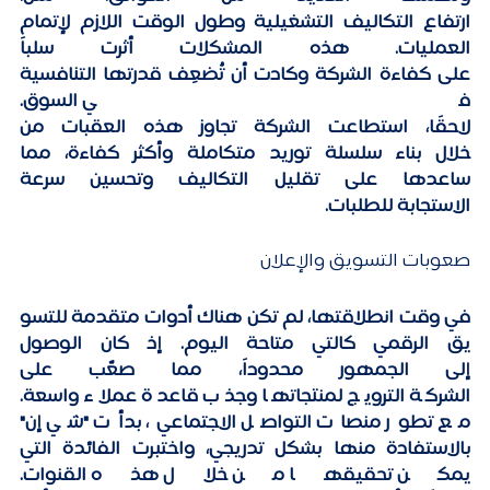
ارتفاع التكاليف التشغيلية وطول الوقت اللازم لإتمام 
العمليات. هذه المشكلات أثرت سلباً 
على كفاءة الشركة وكادت أن تُضعِف قدرتها التنافسية 
في السوق. 
لاحقًا، استطاعت الشركة تجاوز هذه العقبات من 
خلال بناء سلسلة توريد متكاملة وأكثر كفاءة، مما 
ساعدها على تقليل التكاليف وتحسين سرعة 
الاستجابة للطلبات. 
صعوبات التسويق والإعلان
في وقت انطلاقتها، لم تكن هناك أدوات متقدمة للتسو
يق الرقمي كالتي متاحة اليوم. إذ كان الوصول 
إلى الجمهور محدوداً، مما صعّب على 
الشركة الترويج لمنتجاتها وجذب قاعدة عملاء واسعة. 
مع تطور منصات التواصل الاجتماعي، بدأت "شي إن" 
بالاستفادة منها بشكل تدريجي، واختبرت الفائدة التي 
يمكن تحقيقها من خلال هذه القنوات. 