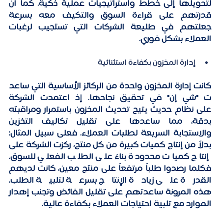
لتحويلها إلى خطط واستراتيجيات عملية ذكية. كما أن 
قدرتهم على قراءة السوق والتكيف معه بسرعة 
جعلتهم في طليعة الشركات التي تستجيب لرغبات 
العملاء بشكل فوري. 
إدارة المخزون بكفاءة استثنائية
كانت إدارة المخزون واحدة من الركائز الأساسية التي ساعد
ت "شي إن" في تحقيق نجاحها. إذ اعتمدت الشركة 
على نظام حديث يتيح تحديث المخزون باستمرار ومراقبته 
بدقة، مما ساعدها على تقليل تكاليف التخزين 
والاستجابة السريعة لطلبات العملاء. فعلى سبيل المثال: 
بدلاً من إنتاج كميات كبيرة من كل منتج، ركزت الشركة على 
إنتاج كميات محدودة بناءً على الطلب الفعلي للسوق. 
فكلما رصدوا طلباً مرتفعاً على منتج معين، كانت لديهم 
القدرة على زيادة الإنتاج بسرعة لتلبية الطلب. 
هذه المرونة ساعدتهم على تقليل الفائض وتجنب إهدار 
الموارد مع تلبية احتياجات العملاء بكفاءة عالية. 