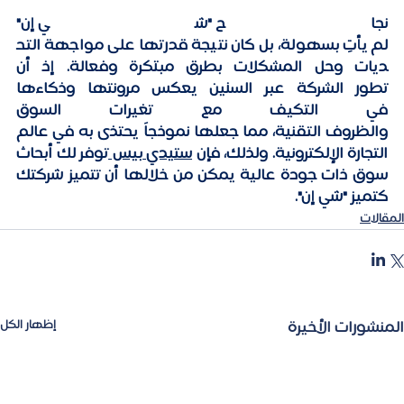
نجاح "شي إن" 
لم يأتِ بسهولة، بل كان نتيجة قدرتها على مواجهة التح
ديات وحل المشكلات بطرق مبتكرة وفعالة. إذ أن 
تطور الشركة عبر السنين يعكس مرونتها وذكاءها 
في التكيف مع تغيرات السوق 
والظروف التقنية، مما جعلها نموذجاً يحتذى به في عالم 
التجارة الإلكترونية. ولذلك، فإن 
ستيدي بيس 
توفر لك أبحاث 
سوق ذات جودة عالية يمكن من خلالها أن تتميز شركتك 
كتميز "شي إن".
المقالات
المنشورات الأخيرة
إظهار الكل