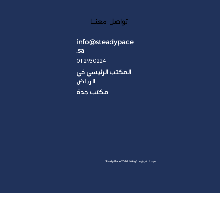
تواصل معنـــا
info@steadypace
.sa
0112930224
المكتب الرئيسي في
الرياض
مكتب جدة
JAN
جميع الحقوق محفوظة لـ Steady Pace 2026