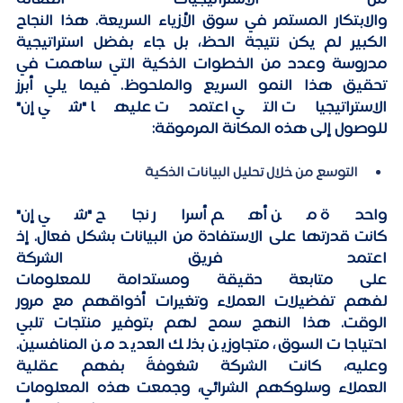
من الاستراتيجيات الفعالة 
والابتكار المستمر في سوق الأزياء السريعة. هذا النجاح 
الكبير لم يكن نتيجة الحظ، بل جاء بفضل استراتيجية 
مدروسة وعدد من الخطوات الذكية التي ساهمت في 
تحقيق هذا النمو السريع والملحوظ. 
فيما يلي أبرز
الاستراتيجيات التي اعتمدت عليها "شي إن" 
للوصول إلى هذه المكانة المرموقة:
التوسع من خلال تحليل البيانات الذكية
واحدة من أهم أسرار نجاح "شي إن" 
كانت قدرتها على الاستفادة من البيانات بشكل فعال. إذ 
اعتمد فريق الشركة 
على متابعة دقيقة ومستدامة للمعلومات 
لفهم تفضيلات العملاء وتغيرات أذواقهم مع مرور 
الوقت. هذا النهج سمح لهم بتوفير منتجات تلبي 
احتياجات السوق، متجاوزين بذلك العديد من المنافسين. 
وعليه، كانت الشركة شغوفةً بفهم عقلية 
العملاء وسلوكهم الشرائي، وجمعت هذه المعلومات 