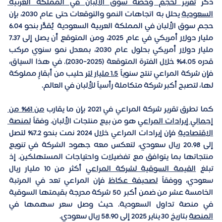
ذكر 
تقرير لحجم وحصة سوق الألبان في المملكة العربية 
السعودية
 يحلل به اتجاهات النمو والتوقعات حتى عام 2030، بإن 
حجم سوق الألبان في المملكة العربية السعودية  يُقدَّر بنحو 6.04 
مليار دولار أمريكي في عام 2025، ومن المتوقع أن يصل إلى
 7.37 
مليار دولار أمريكي
 بحلول عام 2030، بمعدل نمو سنوي مركب 
قدره 
4.05% 
خلال الفترة المتوقعة (2025-2030). في هذا السياق، 
فإن شركة المراعي تنتج سنوياً 
1.5 مليار لتر
 حليب من أبقارٍ مملوكة 
لها، لتصبح أكبر شركة متكاملة رأسياً للألبان في العالم. 
كما 
تطرق تقرير شركة المراعي في 2021 بإن ما يقارب 
من 61% من 
إجمالي إيرادات المراعي
 هو من بيع منتجات الألبان. وفقاً 
لمنصة 
الاقتصادية
 فإن إيرادات المراعي خلال 2024 نمت بنحو 
7.2% لتصل 
إلى 20.98 ريال سعودي
، لتعكس معه جهود الشركة في تنويع 
منتجاتها بما يتوافق مع تفضيلات واحتياجات المستهلكين. إذ 
تبلغ 
القيمة السوقية لشركة المراعي
 أكثر من 
10 مليار ريال 
سعودي
، ووفقاً 
لصحيفة عكاظ
 فإن المراعي تعد في المرتبة 
الخامسة عشر من ضمن أكبر  50 شركة مدرجة بقيمتها السوقية 
في منصة تداول السعودية. حيث وصل سعر سهمها في 
المنصة
 بتاريخ 30 يناير 2025 إلى
 58.90 ريال سعودي.