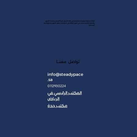
شركة استشارية سعودية متخصصة في أبحاث السوق، تجربة العميل ودراسات السوق،
والحلول الرقمية. نساعد في تحويل البيانات إلى استراتيجيات تحقق التفوق وتدفع بالنمو
المستدام
تواصل معنـــا
info@steadypace
.sa
0112930224
المكتب الرئيسي في
الرياض
مكتب جدة