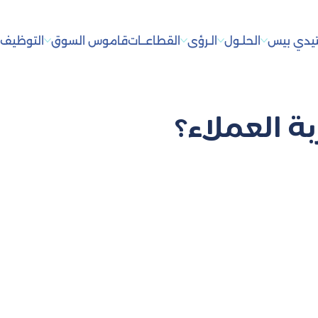
يدي بيس
الحلـول
الـرؤى
القطاعــات
قاموس السوق
التوظيف
أ
ة العملاء؟