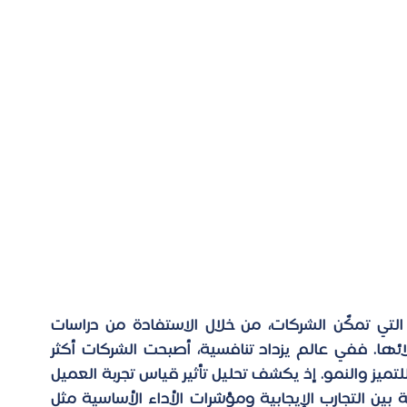
يُعد قياس تجربة العميل من الأدوات الحاسمة التي تمكّن الشركات، من خلال الاستفادة من دراسات 
السوق، ومن فهم وتحسين التفاعلات مع عملائها. ففي عالم يزداد تنافسية، أصبحت الشركات أكثر 
تركيزاً على توفير تجربة عملاء استثنائية كوسيلة للتميز والنمو. إذ يكشف تحليل تأثير قياس تجربة العميل 
المستند إلى دراسات السوق، عن العلاقة الطردية بين التجارب الإيجابية ومؤشرات الأداء الأساسية مثل 