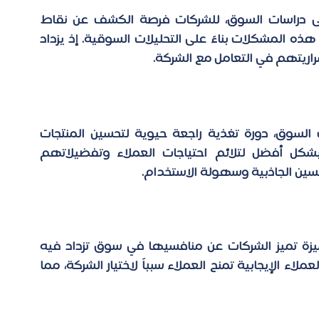
تتيح مراقبة مقاييس تجربة العملاء، باستناداً إلى دراسات السوق، للشركات فرصة الكشف عن نقاط 
الضعف وتحديد فرص التحسين. من خلال معالجة هذه المشكلات بناءً على التحليلات السوقية. إذ يزداد 
اريتهم في التعامل مع الشركة.
توفر مقاييس تجربة العملاء، بدعم من دراسات السوق، دورة تغذية راجعة حيوية لتحسين المنتجات 
والخدمات. يُمكن للشركات تصميم عروضها بشكل أفضل لتلائم احتياجات العملاء وتفضيلاتهم 
حسين الجاذبية وسهولة الاستخدام.
تشير دراسات السوق إلى أن تجربة العملاء المتميزة تميز الشركات عن منافسيها في سوق تزداد فيه 
التشابهات بين المنتجات والخدمات. إذ أن تجربة العملاء الإيجابية تمنح العملاء سبباً لاختيار الشركة، مما 