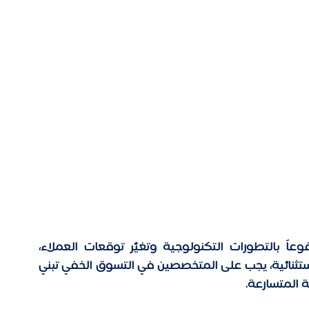
تشهد صناعة التسوق الخفي تحولاً جذرياً مدفوعاً بالتطورات التكنولوجية وتغيّر توقعات العملاء، 
وللحفاظ على القدرة التنافسية وتقديم قيمة استثنائية، يجب على المتخصصين في التسوق الخفي تبني 
 المتسارعة. 