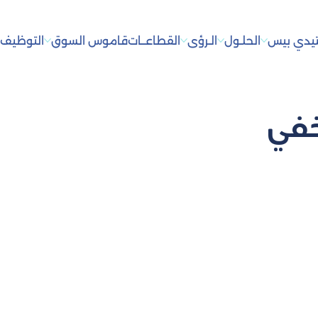
يدي بيس
الحلـول
الـرؤى
القطاعــات
قاموس السوق
التوظيف
أ
خفي