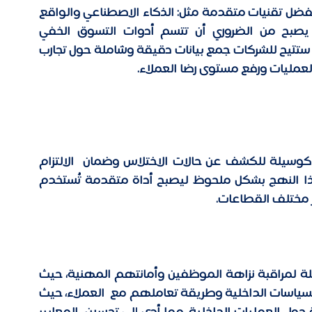
يتجه مستقبل التسوق الخفي نحو تطور ملحوظ بفضل تقنيات متقدمة مثل: الذكاء الاصطناعي والواقع 
المعزز، ومع تعقيد توقعات العملاء المتزايد، يصبح من الضروري أن تتسم أدوات التسوق الخفي 
بذكاء أكبر وأتمتة شاملة. هذه التطورات التقنية ستتيح للشركات جمع بيانات دقيقة وشاملة حول تجارب 
 العمليات ورفع مستوى رضا العملاء. 
انطلق مفهوم التسوق الخفي في الأربعينيات كوسيلة للكشف عن حالات الاختلاس وضمان  الالتزام 
بالمعايير التنظيمية. ومع مرور العقود، تطور هذا النهج بشكل ملحوظ ليصبح أداة متقدمة تُستخدم 
 مختلف القطاعات. 
ظهر مفهوم التسوق الخفي في البداية كوسيلة لمراقبة نزاهة الموظفين وأمانتهم المهنية، حيث 
كان المفتشون يتابعون مدى التزام الموظفين بالسياسات الداخلية وطريقة تعاملهم مع  العملاء، حيث 