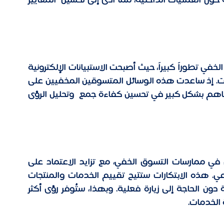
ساهمت هذه الممارسة في تقديم رؤى أساسية حول العمليات الداخلية، مما أدى إلى تحسين  المعايير 
مع تطور التكنولوجيا، شهدت ممارسات التسوق الخفي تطوراً كبيراً، حيث أصبحت الاستبيانات الإلكترونية 
والتطبيقات المحمولة أدوات شائعة لجمع البيانات. إذ ساعدت هذه الوسائل المتسوقين المخفيين على 
توثيق تجاربهم وتقديم ملاحظات فورية، مما ساهم بشكل كبير في تحسين كفاءة جمع  وتحليل الرؤى 
المستقبل يحمل المزيد من التكامل التكنولوجي في ممارسات التسوق الخفي، مع تزايد الاعتماد على 
تقنيات مثل: الواقع الافتراضي والذكاء الاصطناعي. هذه الابتكارات ستتيح تقييم الخدمات والمنتجات 
داخل بيئات محاكاة، مما يتيح جمع بيانات دقيقة دون الحاجة إلى زيارة فعلية. وبهذا، ستُوفر رؤى أكثر 
 الخدمات. 