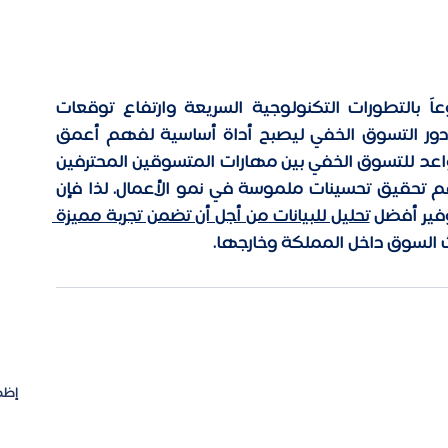
يشهد عالم التسوق الخفي تحولاً كبيراً مدفوعاً بالتطورات التكنولوجية السريعة وارتفاع توقعات 
المستهلكين. ففي ظل هذه التغيرات، يتوسع دور التسوق الخفي ليصبح أداة أساسية لفهم أعمق 
للسوق وتحسين العمليات. إذ يجمع المستقبل الواعد للتسوق الخفي بين مهارات المتسوقين المحترفين 
دعم تحقيق تحسينات ملموسة في نمو الأعمال. لذا فإن 
فير أفضل 
تحليل للبيانات من أجل أن تضمن تجربة مميزة 
ث السوق داخل المملكة وخارجها.
إظه