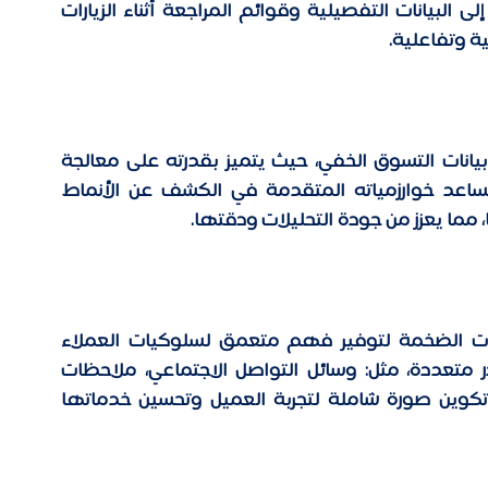
الواقعية. إذ تتيح هذه التقنية الوصول الفوري إلى البيانات التفصيلية وقوائم المراجعة أثناء الزيارات 
ة وتفاعلية. 
أحدث الذكاء الاصطناعي تحولاً جذرياً في تحليل بيانات التسوق الخفي، حيث يتميز بقدرته على معالجة 
كميات هائلة من البيانات بسرعة ودقة. كما تساعد خوارزمياته المتقدمة في الكشف عن الأنماط 
ما يعزز من جودة التحليلات ودقتها. 
يعتمد التسوق الخفي بشكل متزايد على البيانات الضخمة لتوفير فهم متعمق لسلوكيات العملاء 
وتفضيلاتهم. من خلال جمع البيانات من مصادر متعددة، مثل: وسائل التواصل الاجتماعي، ملاحظات 
العملاء، وسجلات المبيعات. إذ يمكن للشركات تكوين صورة شاملة لتجربة العميل وتحسين خدماتها 