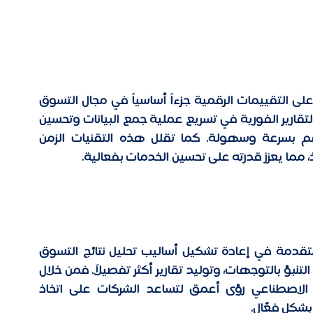
مع التطور التكنولوجي المتسارع، أصبح الاعتماد على التقييمات الرقمية جزءاً أساسياً في مجال التسوق 
الخفي. إذ تسهم التطبيقات المحمولة وأدوات التقارير الفورية في تسريع عملية جمع البيانات وتحسين 
دقتها، مما يتيح للمتسوقين إرسال ملاحظاتهم بسرعة وسهولة. كما تقلل هذه التقنيات الزمن 
مما يعزز قدرته على تحسين الخدمات بفعالية. 
يسهم الذكاء الاصطناعي وتحليلات البيانات المتقدمة في إعادة تشكيل أساليب تحليل نتائج التسوق 
الخفي، حيث تتيح هذه التقنيات استخراج الأنماط، التنبؤ بالتوجهات، وتوليد تقارير أكثر تفصيلاً. فمن خلال 
تعزيز فهم تعليقات المتسوقين، يوفر الذكاء الاصطناعي رؤى أعمق لتساعد الشركات على اتخاذ 
بشكل فعّال. 