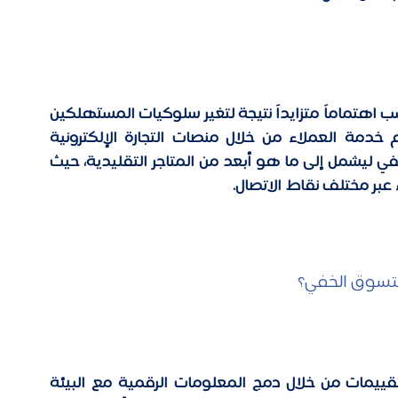
أصبحت تقييمات التسوق الخفي الافتراضية تكتسب اهتماماً متزايداً نتيجة لتغير سلوكيات المستهلكين 
والتحديات العالمية. إذ بات بالإمكان الآن تقييم خدمة العملاء من خلال منصات التجارة الإلكترونية 
والخدمات الرقمية، مما يوسع نطاق التسوق الخفي ليشمل إلى ما هو أبعد من المتاجر التقليدية، حيث 
 عبر مختلف نقاط الاتصال. 
لتسوق الخفي؟ 
توفر تقنية الواقع المعزز نهجاً مبتكراً لإجراء التقييمات من خلال دمج المعلومات الرقمية مع البيئة 