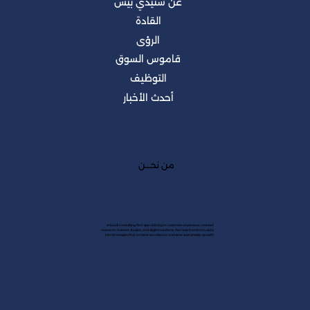
عن ستيدي بيس
القادة
الرؤى
قاموس السوق
التوظيف
أحدث الأخبار
من نحــــن
A Saudi consulting firm specializing in customer experince, market
research, market studies, and digital solutions. We help transform data
into strategies that achieve excellence and drive sustainable growth.