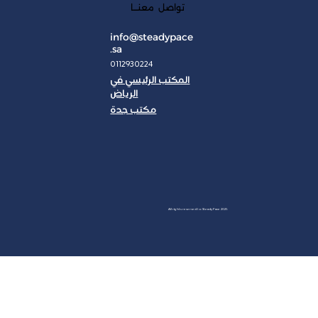
تواصل معنـــا
info@steadypace
.sa
0112930224
المكتب الرئيسي في
الرياض
مكتب جدة
JAN
All rights reserved to Steady Pace 2025