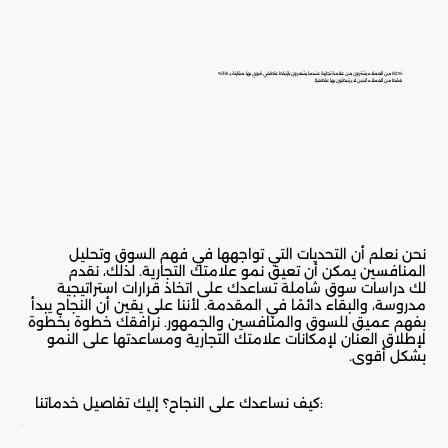
82% من العملاء يشترون من علامة تجارية عندما يشعرون بارتباط عاطفي قوي بها، مقارنة بـ 38%
فقط من العملاء الذين لا يرتبطون بها عاطفيًا.
نحن نعلم أن التحديات التي تواجهها في فهم السوق وتحليل
المنافسين يمكن أن تعيق نمو علامتك التجارية. لذلك، نقدم
لك دراسات سوق شاملة تساعدك على اتخاذ قرارات استراتيجية
مدروسة، والبقاء دائمًا في المقدمة. لأننا على يقين أن النجاح يبدأ
بفهم عميق للسوق والمنافسين والجمهور. نرافقك خطوة بخطوة
لإطلاق العنان لإمكانات علامتك التجارية ومساعدتها على النمو
بشكل أقوى.
كيف نساعدك على النجاح؟ إليك تفاصيل خدماتنا: