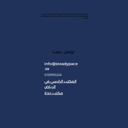
شركة استشارية سعودية متخصصة في أبحاث السوق، تجربة العميل ودراسات السوق،
والحلول الرقمية. نساعد في تحويل البيانات إلى استراتيجيات تحقق التفوق وتدفع بالنمو
المستدام
تواصل معنـــا
info@steadypace
.sa
0112930224
المكتب الرئيسي في
الرياض
مكتب جدة