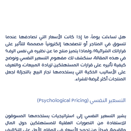
هل تساءلت يوماً، ما إذا كانت الأسعار التي تصادفها عندما 
تتسوق في المتاجر أو تتصفحها إلكترونياً مصممة للتأثير على 
قراراتك الشرائية؟، ولماذا يتميز منتج ما عن نظيره في نفس الرف؟ 
في هذه المقالة، سنكشف لك مفهوم التسعير النفسي ونوضح 
كيفية تأثيره على قرارات المستهلكين لزيادة المبيعات، والتعرف 
على الأساليب الذكية التي يستخدمها تجار البيع بالتجزئة لجعل 
المنتجات أكثر عُرضة للشراء. 
التسعير النفسي (Psychological Pricing)
يشير التسعير النفسي إلى استراتيجيات يستخدمها المسوقون 
للاستفادة من التصورات العقلية للمستهلكين حول المال 
والقيمة. فبدلاً من تحديد الأسعار في المقام الأول على التكاليف 