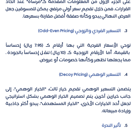
على الجزء الأول من المعلومات المقدمة كـ"مرساة" عند اتخاذ 
القرارات. فمن خلال تقديم سعر أولي مرتفع، يمكن للمسوقين جعل 
العرض النهائي يبدو وكأنه صفقة أفضل مقارنة بسعرها.  
التسعير الفردي والزوجي (Odd-Even Pricing)
توحي الأسعار الفردية التي بها أرقام كـ (7.95 ريال) إحساساً 
بالقيمة، أما الأرقام الزوجية كـ (10 ريال) تنقل إحساساً بالجودة. 
مما يجعلها تظهر وكأنها خصومات أو عروض.
التسعير الوهمي (
Decoy Pricing)
يتضمن التسعير الوهمي تقديم خيار ثالث، "الخيار الوهمي"، إلى 
جانب خيارين آخرين. يتم تصميم الخيار الوهمي بشكل استراتيجي 
لجعل أحد الخيارات الأخرى، "الخيار المستهدف"، يبدو أكثر جاذبية 
وزيادة مبيعاته.
تأثير الندرة 