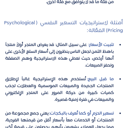
من فئة ما قد لا يتوافق مع فئة أخرى.
أمثلة لاستراتيجيات التسعير النفسي (Psychological 
Pricing) الفعّالة :
تثبيت الأسعار:
على سبيل المثال: قد يعرض المتجر أولاً منتجاً 
باهظ الثمن لجعل الناس ينظرون إلى أسعار السلع الأخرى على 
أنها أرخص، حيث تعطي هذه الاستراتيجية وهم الصفقة 
وتحفز المبيعات.  
ما قبل البيع:
  تُستخدم هذه الإستراتيجية غالباً لإطلاق 
المنتجات الجديدة والمبيعات الموسمية والعطلات لجذب 
كميات كبيرة من حركة المرور على المتجر الإلكتروني 
والمبيعات في فترة زمنية قصيرة.  
تسعير الحزم أو كما تٌعرف بالبكجات:
 ي
عني جمع مجموعة من 
المنتجات أو الخدمات معاً بأسعار أقل من قيمتها الفردية، 
مما يجعل العملاء يشعرون بأنهم يحصلون على قيمة أكبر 