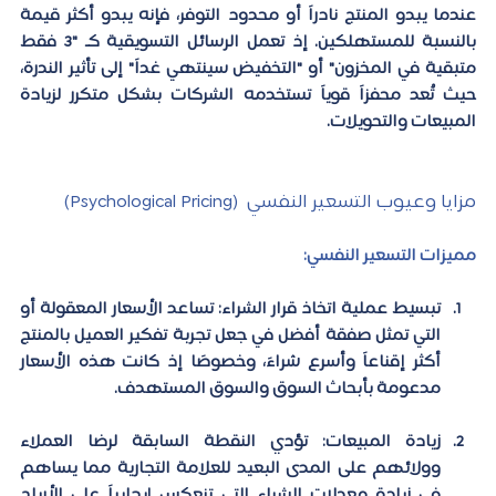
عندما يبدو المنتج نادراً أو محدود التوفر، فإنه يبدو أكثر قيمة 
بالنسبة للمستهلكين. إذ تعمل الرسائل التسويقية كـ "3 فقط 
متبقية في المخزون" أو "التخفيض سينتهي غداً" إلى تأثير الندرة، 
حيث تُعد محفزاً قوياً تستخدمه الشركات بشكل متكرر لزيادة 
المبيعات والتحويلات.  
مزايا وعيوب التسعير النفسي  (Psychological Pricing)
مميزات التسعير النفسي:
تبسيط عملية اتخاذ قرار الشراء:
 تساعد الأسعار المعقولة أو 
التي تمثل صفقة أفضل في جعل تجربة تفكير العميل بالمنتج 
أكثر إقناعاً وأسرع شراءً، وخصوصًا إذ كانت هذه الأسعار 
مدعومة بأبحاث السوق والسوق المستهدف.
زيادة المبيعات:
 تؤدي النقطة السابقة لرضا العملاء 
وولائهم على المدى البعيد للعلامة التجارية مما يساهم 
في زيادة معدلات الشراء التي تنعكس إيجابياً على الأرباح 