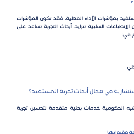
 
التحسين المؤسسي لا يكتمل دون ربط تجربة المستفيد بمؤشرات الأداء الفعلية. فقد تكون المؤشرات 
الرقمية إيجابية، في حين أن الرضا منخفض، أو أن الانطباعات السلبية تتزايد. أبحاث التجربة تساعد على 
في: 
لي 
ارية في مجال أبحاث تجربة المستفيد؟ 
في ستيدي بيس، نُقدّم للجهات الحكومية وشبه الحكومية خدمات بحثية متقدمة لتحسين تجربة 
ة وقنواتها 