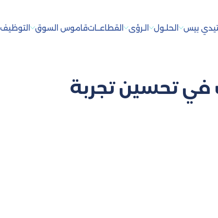
يدي بيس
الحلـول
الـرؤى
القطاعــات
قاموس السوق
التوظيف
أ
في تحسين تجربة