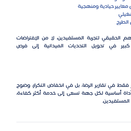
معايير حيادية ومنهجية 
شغيلي 
الطرح 
نؤمن أن تحسين تجربة المستفيد تبدأ من الفهم الحقيقي لتجربة المستفيدين، لا من الافتراضات 
والتوقعات الداخلية، ولذا نُساهم بشكل كبير في تحويل التحديات الميدانية إلى فرص 
الأثر الحقيقي لتحسين تجربة المستفيد لا يظهر فقط في تقارير الرضا، بل في انخفاض التكرار، وضوح 
الإجراءات، واستمرارية التفاعل.  وتبقى الأبحاث أداة أساسية لكل جهة تسعى إلى خدمة أكثر كفاءة، 
ت المستفيدين. 