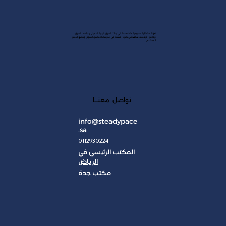
شركة استشارية سعودية متخصصة في أبحاث السوق، تجربة العميل ودراسات السوق،
والحلول الرقمية. نساعد في تحويل البيانات إلى استراتيجيات تحقق التفوق وتدفع بالنمو
المستدام
تواصل معنـــا
info@steadypace
.sa
0112930224
المكتب الرئيسي في
الرياض
مكتب جدة