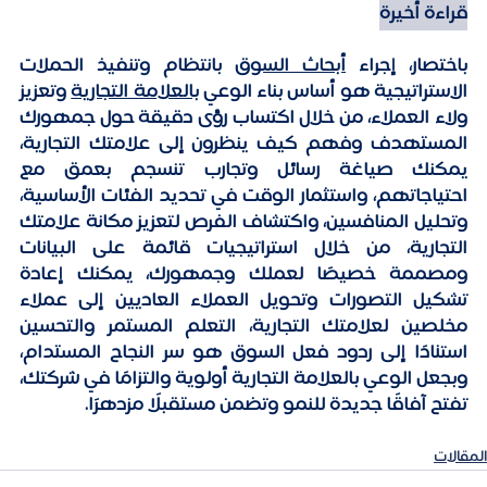
قراءة أخيرة
باختصار، إجراء 
أبحاث السوق
 بانتظام وتنفيذ الحملات 
الاستراتيجية هو أساس بناء الوعي 
بالعلامة التجارية
 وتعزيز 
ولاء العملاء، من خلال اكتساب رؤى دقيقة حول جمهورك 
المستهدف وفهم كيف ينظرون إلى علامتك التجارية، 
يمكنك صياغة رسائل وتجارب تنسجم بعمق مع 
احتياجاتهم، واستثمار الوقت في تحديد الفئات الأساسية، 
وتحليل المنافسين، واكتشاف الفرص لتعزيز مكانة علامتك 
التجارية، من خلال استراتيجيات قائمة على البيانات 
ومصممة خصيصًا لعملك وجمهورك، يمكنك إعادة 
تشكيل التصورات وتحويل العملاء العاديين إلى عملاء 
مخلصين لعلامتك التجارية، التعلم المستمر والتحسين 
استنادًا إلى ردود فعل السوق هو سر النجاح المستدام، 
وبجعل الوعي بالعلامة التجارية أولوية والتزامًا في شركتك، 
تفتح آفاقًا جديدة للنمو وتضمن مستقبلًا مزدهرًا.
المقالات