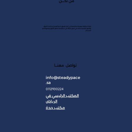
من نحــــن
شركة استشارية سعودية متخصصة في أبحاث السوق، تجربة العميل ودراسات السوق،
والحلول الرقمية. نساعد في تحويل البيانات إلى استراتيجيات تحقق التفوق وتدفع بالنمو
المستدام
تواصل معنـــا
info@steadypace
.sa
0112930224
المكتب الرئيسي في
الرياض
مكتب جدة