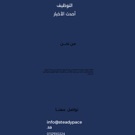
التوظيف
أحدث الأخبار
من نحــــن
شركة استشارية سعودية متخصصة في أبحاث السوق، تجربة العميل ودراسات السوق،
والحلول الرقمية. نساعد في تحويل البيانات إلى استراتيجيات تحقق التفوق وتدفع بالنمو
المستدام
تواصل معنـــا
info@steadypace
.sa
0112930224