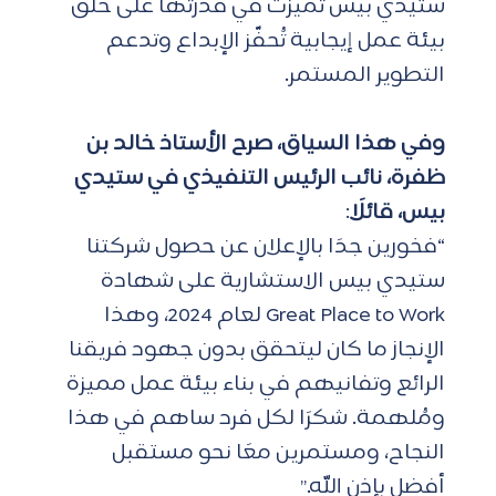
ستيدي بيس تميزت في قدرتها على خلق 
بيئة عمل إيجابية تُحفّز الإبداع وتدعم 
التطوير المستمر.
وفي هذا السياق، صرح الأستاذ خالد بن 
ظفرة، نائب الرئيس التنفيذي في ستيدي 
بيس، قائلًا
:
“فخورين جدًا بالإعلان عن حصول شركتنا 
ستيدي بيس الاستشارية على شهادة 
Great Place to Work لعام 2024، وهذا 
الإنجاز ما كان ليتحقق بدون جهود فريقنا 
الرائع وتفانيهم في بناء بيئة عمل مميزة 
ومُلهمة. شكرًا لكل فرد ساهم في هذا 
النجاح، ومستمرين معًا نحو مستقبل 
أفضل بإذن الله.”