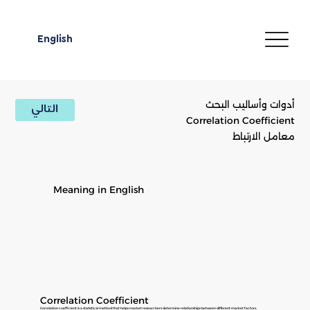
English
أدوات وأساليب البحث
التالي
Correlation Coefficient
معامل الارتباط
Meaning in English
Correlation Coefficient
Correlation coefficient is a statistical method that helps market researchers determine relationships between different market factors,