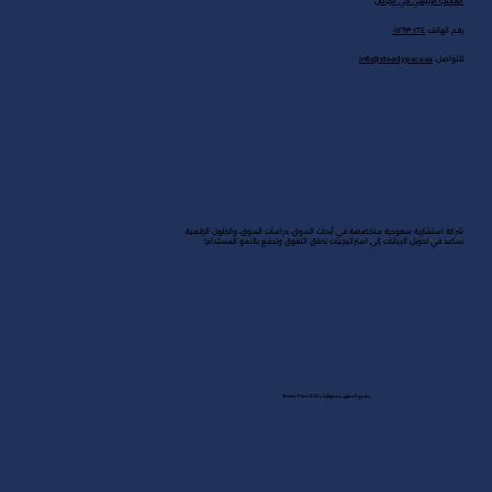
المكتب الرئيسي في الرياض
رقم الهاتف:
٠١١٢٩٣٠٢٢٤
للتواصل:
info@steadypace.sa
شركة استشارية سعودية متخصصة في أبحاث السوق، دراسات السوق، والحلول الرقمية.
نساعد في تحويل البيانات إلى استراتيجيات تحقق التفوق وتدفع بالنمو المستدام!
جميع الحقوق محفوظة لـ Steady Pace 2025