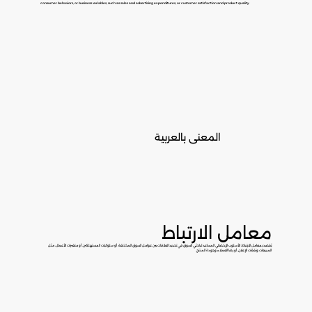
consumer behaviors, or business variables, such as sales and advertising expenditures, or customer satisfaction and product quality.
المعنى بالعربية
معامل الارتباط
يُقصد بمعامل الارتباط، الأسلوب الإحصائي المساعد لباحثي السوق في تحديد العلاقات بين عوامل السوق المختلفة، أو سلوكيات المستهلكين، أو متغيرات الأعمال، مثل
المبيعات ونفقات الإعلان، أو رضا العملاء وجودة المنتج.