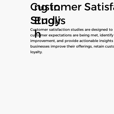
Customer Satisf
ng in
Study
Englis
Customer satisfaction studies are designed t
h
customer expectations are being met, identify 
improvement, and provide actionable insights 
businesses improve their offerings, retain cus
loyalty.