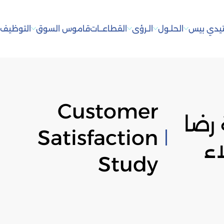
يدي بيس
الحلـول
الـرؤى
القطاعــات
قاموس السوق
التوظيف
أ
Customer
رضا
Satisfaction
ء
Study