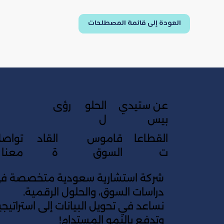
العودة إلى قائمة المصطلحات
عن ستيدي
الحلو
رؤى
بيس
ل
القطاعا
قاموس
القاد
تواص
ت
السوق
ة
معنا
شركة استشارية سعودية متخصصة في 
دراسات السوق، والحلول الرقمية.
نساعد في تحويل البيانات إلى استراتي
وتدفع بالنمو المستدام!