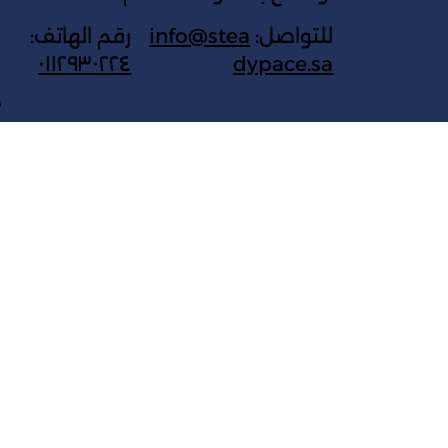
للتواصل:
info@stea
رقم الهاتف:
٠١١٢٩٣٠٢٢٤
dypace.sa
ج