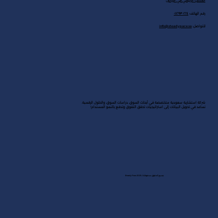
المكتب الرئيسي في الرياض
رقم الهاتف:
٠١١٢٩٣٠٢٢٤
للتواصل:
info@steadypace.sa
شركة استشارية سعودية متخصصة في أبحاث السوق، دراسات السوق، والحلول الرقمية.
نساعد في تحويل البيانات إلى استراتيجيات تحقق التفوق وتدفع بالنمو المستدام!
جميع الحقوق محفوظة لـ Steady Pace 2025