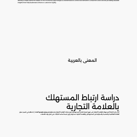
identity. It helps assess the depth of the emotional, psychological, and behavioral connection between consumers and a brand, providing valuable
insights that help businesses enhance customer loyalty.
المعنى بالعربية
دراسة ارتباط المستهلك
بالعلامة التجارية
تُركز دراسة ارتباط المستهلك بالعلامة التجارية على فهم كيفية تفاعل المستهلكين مع منتجات العلامة التجارية وخدماتها وتسويقها وهويتها العامة. إذ تساهم في تقييم عمق
العلاقة العاطفية والنفسية والسلوكية بين المستهلكين والعلامة التجارية، مما يوفر رؤى قيمة تساعد الشركات على تعزيز ولاء العملاء.