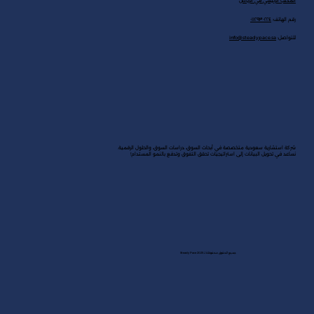
المكتب الرئيسي في الرياض
رقم الهاتف:
٠١١٢٩٣٠٢٢٤
للتواصل:
info@steadypace.sa
شركة استشارية سعودية متخصصة في أبحاث السوق، دراسات السوق، والحلول الرقمية.
نساعد في تحويل البيانات إلى استراتيجيات تحقق التفوق وتدفع بالنمو المستدام!
جميع الحقوق محفوظة لـ Steady Pace 2025