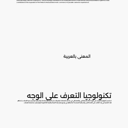
and improving customer experience. This technology contributes to increasing demand for improved security and surveillance systems. It also
contributes to the expansion of the field of retail and electronic commerce to provide customer experiences.
المعنى بالعربية
تكنولوجيا التعرف على الوجه
تستخدم تكنولوجيا التعرف على الوجه الذكاء الاصطناعي والتعلم الآلي في مختلف الصناعات لتطبيقات مثل الأمن والمصادقة والمراقبة وتحسين تجربة العملاء. إذ تساهم
هذه التقنية في زيادة الطلب على أنظمة الأمن والمراقبة المحسنة. كما تساهم في توسع مجال تجارة التجزئة والتجارة الالكترونية لتوفير تجارب مخصصة للعملاء.