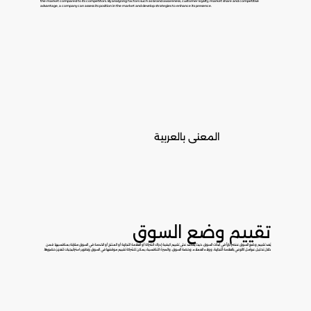
the market compared to its competitors. By analyzing factors such as brand awareness, customer loyalty, market share and competitive
advantage, a company can assess its position in the market and develop strategies to enhance its presence.
المعنى بالعربية
تقييم وضع السوق
يُعد تقييم وضع السوق عنصراً بارزاً في أبحاث السوق، حيث يساعد على تقييم كيفية إدراك الشركة أو العلامة التجارية أو المنتج أو الخدمة في السوق مقارنة بمنافسيها. فمن
خلال تحليل عوامل كالوعي بالعلامة التجارية، وولاء العملاء، وحصة السوق، والميزة التنافسية، يمكن للشركة تقييم موقفها في السوق وتطوير استراتيجيات لتعزيز حضورها.