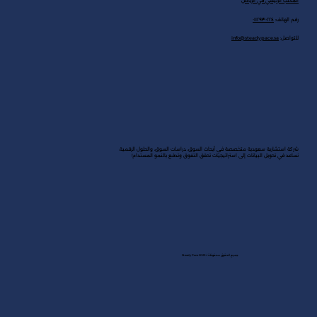
المكتب الرئيسي في الرياض
رقم الهاتف:
٠١١٢٩٣٠٢٢٤
للتواصل:
info@steadypace.sa
شركة استشارية سعودية متخصصة في أبحاث السوق، دراسات السوق، والحلول الرقمية.
نساعد في تحويل البيانات إلى استراتيجيات تحقق التفوق وتدفع بالنمو المستدام!
جميع الحقوق محفوظة لـ Steady Pace 2025