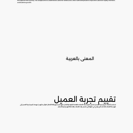
throughout their journey. The analysis aims to understand customer satisfaction, which ultimately leads to improved customer loyalty, retention,
and business growth.
المعنى بالعربية
تقييم تجربة العميل
تستخدم الشركات تقييم تجربة العميل لتحليل كيفية إدراك العملاء للعلامة التجارية والتفاعل معها عبر جميع نقاط الاتصال طوال رحلتهم. إذ يهدف تقييم تجربة العميل إلى
فهم رضا العملاء بالشكل الذي يؤدي في النهاية إلى تحسين ولاء العملاء والاحتفاظ بهم ونمو الأعمال.