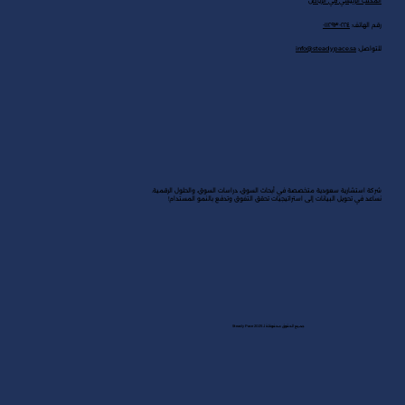
المكتب الرئيسي في الرياض
رقم الهاتف:
٠١١٢٩٣٠٢٢٤
للتواصل:
info@steadypace.sa
شركة استشارية سعودية متخصصة في أبحاث السوق، دراسات السوق، والحلول الرقمية.
نساعد في تحويل البيانات إلى استراتيجيات تحقق التفوق وتدفع بالنمو المستدام!
جميع الحقوق محفوظة لـ Steady Pace 2025