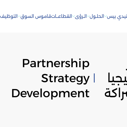
يدي بيس
الحلـول
الـرؤى
القطاعــات
قاموس السوق
التوظيف
أ
Partnership
يجيا
Strategy
اكة
Development