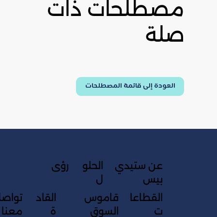
مصطلحات ذات
صلة
العودة إلى قائمة المصطلحات
عن ستيدي
الحلو
رؤى
بيس
ل
القطاعا
قاموس
القاد
تواص
ت
السوق
ة
معنا