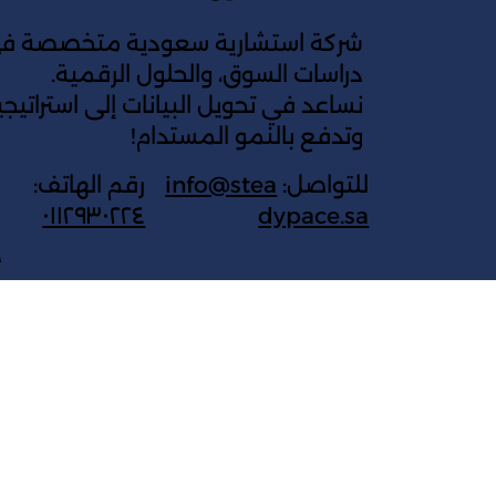
شركة استشارية سعودية متخصصة في 
دراسات السوق، والحلول الرقمية.
نساعد في تحويل البيانات إلى استراتي
وتدفع بالنمو المستدام!
للتواصل:
info@stea
رقم الهاتف:
٠١١٢٩٣٠٢٢٤
dypace.sa
ج