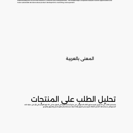
understanding the factors that influence consumer purchasing behavior. This analysis helps companies evaluate market opportunities and
make sustainable decisions about product development, marketing, and expansion.
المعنى بالعربية
تحليل الطلب على المنتجات
يشير تحليل الطلب على المنتج إلى تقييم مستوى الطلب الاستهلاكي على منتج أو خدمة معينة في السوق، بما في ذلك فهم العوامل التي تؤثر على سلوك شراء
المستهلكين. إذ يساعد هذه التحليل الشركات تقييم فرص السوق واتخاذ قرارات مستدامة بشأن تطوير المنتج والتسويق والتوسع.