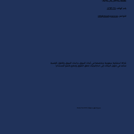
المكتب الرئيسي في الرياض
رقم الهاتف:
٠١١٢٩٣٠٢٢٤
للتواصل:
info@steadypace.sa
شركة استشارية سعودية متخصصة في أبحاث السوق، دراسات السوق، والحلول الرقمية.
نساعد في تحويل البيانات إلى استراتيجيات تحقق التفوق وتدفع بالنمو المستدام!
جميع الحقوق محفوظة لـ Steady Pace 2025