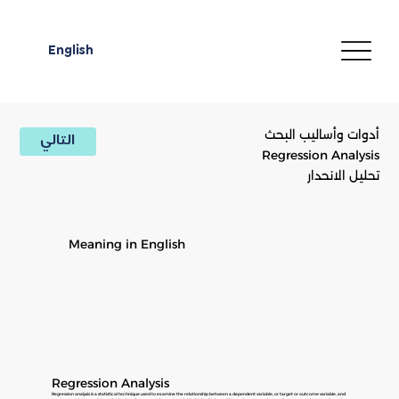
English
أدوات وأساليب البحث
التالي
Regression Analysis
تحليل الانحدار
Meaning in English
Regression Analysis
Regression analysis is a statistical technique used to examine the relationship between a dependent variable, or target or outcome variable, and