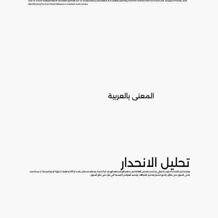
one or more independent variables (predictor or explanatory variables). It is widely used by market researchers to forecast, analyze trends, and
identify key factors that influence market outcomes.
المعنى بالعربية
تحليل الانحدار
يعتبر تحليل الانحدار أسلوب إحصائي يستخدم لفحص العلاقة بين متغير تابع أو متغير الهدف أو النتيجة ومتغير مستقل واحد أو أكثر (متغيرات تنبؤية أو توضيحية). إذ يستخدمه
باحثي السوق على نطاق واسع للتنبؤ وتحليل الاتجاهات وتحديد العوامل الرئيسية التي تؤثر على نتائج السوق.