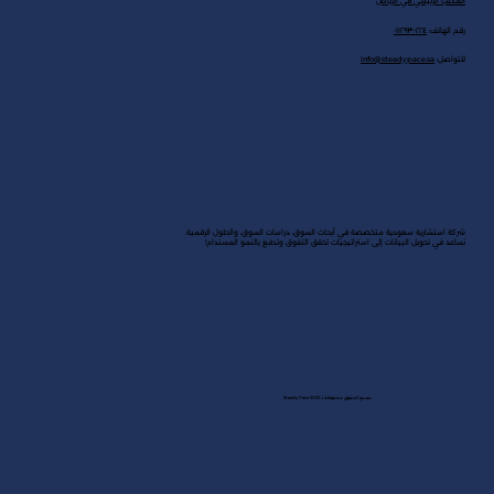
المكتب الرئيسي في الرياض
رقم الهاتف:
٠١١٢٩٣٠٢٢٤
للتواصل:
info@steadypace.sa
شركة استشارية سعودية متخصصة في أبحاث السوق، دراسات السوق، والحلول الرقمية.
نساعد في تحويل البيانات إلى استراتيجيات تحقق التفوق وتدفع بالنمو المستدام!
جميع الحقوق محفوظة لـ Steady Pace 2025