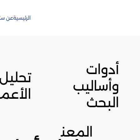
الرئيسية
عن ست
أدوات
تحليل 
وأساليب
الأعما
البحث
المعن