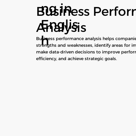
ng in
Business Perfo
Englis
Analysis
h
Business performance analysis helps companie
strengths and weaknesses, identify areas for 
make data-driven decisions to improve perfor
efficiency, and achieve strategic goals.