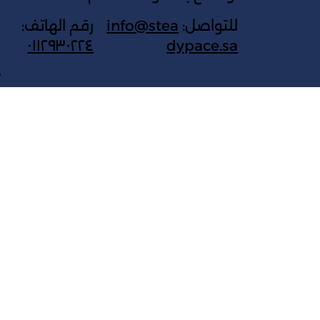
للتواصل:
info@stea
رقم الهاتف:
٠١١٢٩٣٠٢٢٤
dypace.sa
ج