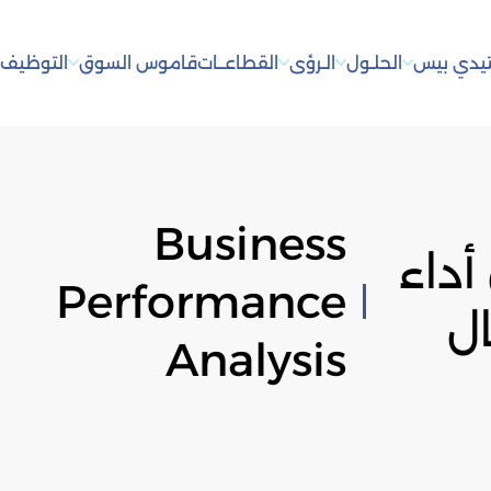
يدي بيس
الحلـول
الـرؤى
القطاعــات
قاموس السوق
التوظيف
أ
Business
أداء
Performance
ل
Analysis