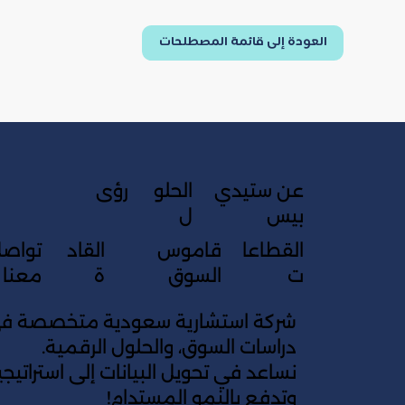
العودة إلى قائمة المصطلحات
عن ستيدي
الحلو
رؤى
بيس
ل
القطاعا
قاموس
القاد
تواص
ت
السوق
ة
معنا
شركة استشارية سعودية متخصصة في 
دراسات السوق، والحلول الرقمية.
نساعد في تحويل البيانات إلى استراتي
وتدفع بالنمو المستدام!