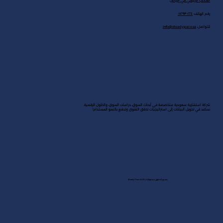
المكتب الرئيسي في الرياض
رقم الهاتف:
٠١١٢٩٣٠٢٢٤
للتواصل:
info@steadypace.sa
شركة استشارية سعودية متخصصة في أبحاث السوق، دراسات السوق، والحلول الرقمية.
نساعد في تحويل البيانات إلى استراتيجيات تحقق التفوق وتدفع بالنمو المستدام!
جميع الحقوق محفوظة لـ Steady Pace 2025