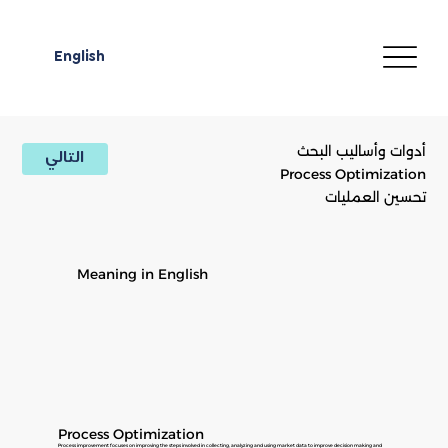
English
أدوات وأساليب البحث
التالي
Process Optimization
تحسين العمليات
Meaning in English
Process Optimization
Process improvement focuses on improving the steps involved in collecting, analyzing and using market data to improve decision making and