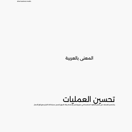
drive business results.
المعنى بالعربية
تحسين العمليات
يركز تحسين العمليات على تحسين الخطوات المتضمنة في جمع وتحليل واستخدام بيانات السوق لتحسين عملية اتخاذ القرار ودفع نتائج الأعمال.