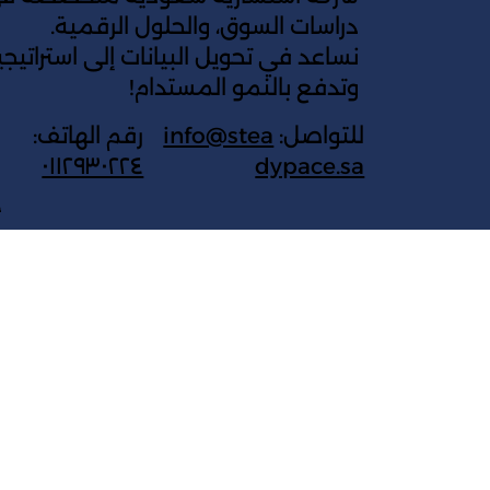
دراسات السوق، والحلول الرقمية.
نساعد في تحويل البيانات إلى استراتي
وتدفع بالنمو المستدام!
للتواصل:
info@stea
رقم الهاتف:
٠١١٢٩٣٠٢٢٤
dypace.sa
ج