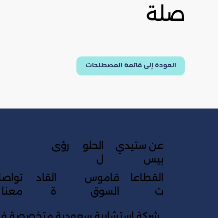
صلة
العودة إلى قائمة المصطلحات
عن ستيدي
الحلو
رؤى
بيس
ل
القطاعا
قاموس
القاد
تواص
ت
السوق
ة
معنا
شركة استشارية سعودية متخصصة في 