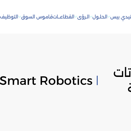
يدي بيس
الحلـول
الـرؤى
القطاعــات
قاموس السوق
التوظيف
أ
تات
Smart Robotics