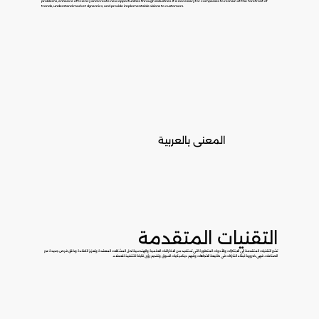
problems, enhance efficiency and create new opportunities through industries. It is necessary for companies to remain at the forefront of
trends, understand market dynamics, and provide implementable visions to customers.
المعنى بالعربية
التقنيات المتقدمة
تشير التقنيات المتقدمة إلى الابتكارات والأدوات المتطورة التي تستفيد من الاختراقات العلمية والهندسية لحل المشكلات المعقدة وتعزيز الكفاءة وخلق فرص جديدة عبر
الصناعات، فهي ضرورية لبقاء الشركات في طليعة الاتجاهات وفهم ديناميكيات السوق وتقديم رؤى قابلة للتنفيذ للعملاء.