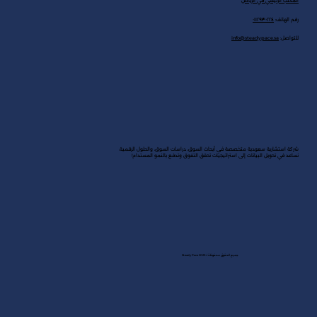
المكتب الرئيسي في الرياض
رقم الهاتف:
٠١١٢٩٣٠٢٢٤
للتواصل:
info@steadypace.sa
شركة استشارية سعودية متخصصة في أبحاث السوق، دراسات السوق، والحلول الرقمية.
نساعد في تحويل البيانات إلى استراتيجيات تحقق التفوق وتدفع بالنمو المستدام!
جميع الحقوق محفوظة لـ Steady Pace 2025