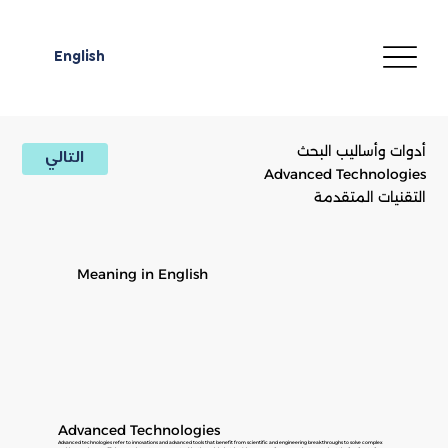
English
أدوات وأساليب البحث
التالي
Advanced Technologies
التقنيات المتقدمة
Meaning in English
Advanced Technologies
Advanced technologies refer to innovations and advanced tools that benefit from scientific and engineering breakthroughs to solve complex