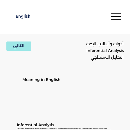
English
أدوات وأساليب البحث
التالي
Inferential Analysis
التحليل الاستنتاجي
Meaning in English
Inferential Analysis
Companies use inferential analysis to draw conclusions about a population based on sample data. It allows market researchers to make