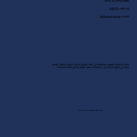
المكتب الرئيسي في الرياض
رقم الهاتف:
٠١١٢٩٣٠٢٢٤
للتواصل:
info@steadypace.sa
شركة استشارية سعودية متخصصة في أبحاث السوق، دراسات السوق، والحلول الرقمية.
نساعد في تحويل البيانات إلى استراتيجيات تحقق التفوق وتدفع بالنمو المستدام!
جميع الحقوق محفوظة لـ Steady Pace 2025