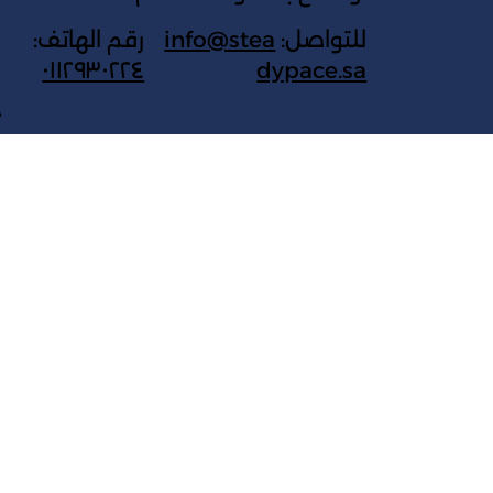
للتواصل:
info@stea
رقم الهاتف:
٠١١٢٩٣٠٢٢٤
dypace.sa
ج