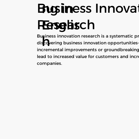
Business Innova
ng in
Research
Englis
Business innovation research is a systematic 
h
discovering business innovation opportunities
incremental improvements or groundbreaking
lead to increased value for customers and incre
companies.