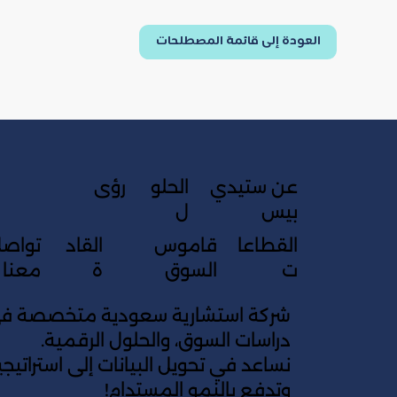
العودة إلى قائمة المصطلحات
عن ستيدي
الحلو
رؤى
بيس
ل
القطاعا
قاموس
القاد
تواص
ت
السوق
ة
معنا
شركة استشارية سعودية متخصصة في 
دراسات السوق، والحلول الرقمية.
نساعد في تحويل البيانات إلى استراتي
وتدفع بالنمو المستدام!