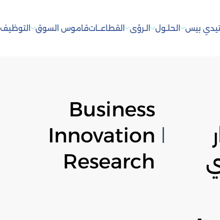
يدي بيس
الحلـول
الـرؤى
القطاعــات
قاموس السوق
التوظيف
أ
Business
ر
Innovation
ي
Research