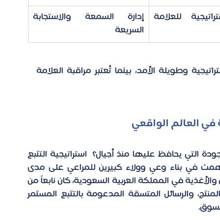
الإدارة الاستراتيجية للعلامة 
إدارة السمعة والاستجابة 
السريعة
باختصار، تتبع العلامة التجارية يُعد عملية استراتيجية وطويلة الأمد، بينما تُعتبر مراقبة العلامة 
ة في العالم الواقعي
هل جربت يوماً أي منتج للمراعي وتساءلت عن الجودة التي يحافظ عليها منذ أجيال؟  استراتيجية التتبع 
 بشكل طويل الأمد، ساهمت في بناء وعي وولاء كبيرين للمراعي على مدى 
عقود. فريادة المراعي المستمرة في سوق الألبان والأغذية في المملكة العربية السعودية، كان نابعاً من 
فهم عميق لتفضيلات المستهلكين، وجودة المنتج، والرسائل المتسقة المدعومة بالتتبع المستمر 
سوق. 