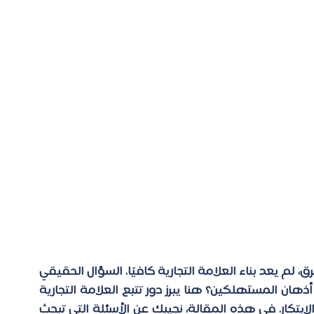
في عصر يتغير فيه المشهد التسويقي بسرعة البرق، لم يعد بناء العلامة التجارية كافيًا. السؤال الحقيقي 
هو: كيف تحافظ على نبض علامتك التجارية في أذهان المستهلكين؟ هنا يبرز دور تتبع العلامة التجارية 
كأداة لا غنى عنها ليس فقط للبقاء، بل للنمو والابتكار. في هذه المقالة، نجيبك عن الأسئلة التي تبحث 