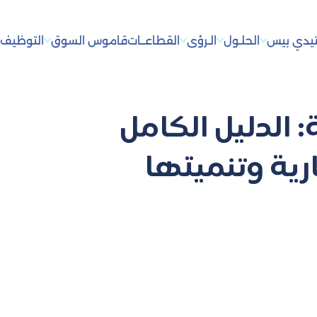
يدي بيس
الحلـول
الـرؤى
القطاعــات
قاموس السوق
التوظيف
أ
ة: الدليل الكامل
رية وتنميتها